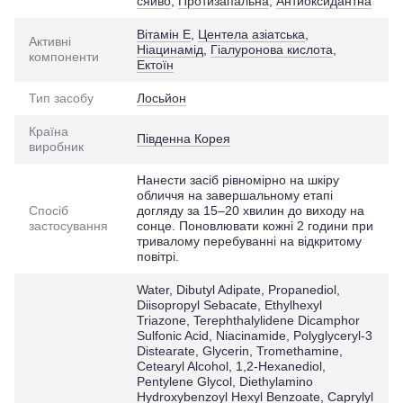
сяйво
,
Протизапальна
,
Антиоксидантна
Вітамін Е
,
Центела азіатська
,
Активні
Ніацинамід
,
Гіалуронова кислота
,
компоненти
Ектоїн
Тип засобу
Лосьйон
Країна
Південна Корея
виробник
Нанести засіб рівномірно на шкіру
обличчя на завершальному етапі
Спосіб
догляду за 15–20 хвилин до виходу на
застосування
сонце. Поновлювати кожні 2 години при
тривалому перебуванні на відкритому
повітрі.
Water, Dibutyl Adipate, Propanediol,
Diisopropyl Sebacate, Ethylhexyl
Triazone, Terephthalylidene Dicamphor
Sulfonic Acid, Niacinamide, Polyglyceryl-3
Distearate, Glycerin, Tromethamine,
Cetearyl Alcohol, 1,2-Hexanediol,
Pentylene Glycol, Diethylamino
Hydroxybenzoyl Hexyl Benzoate, Caprylyl