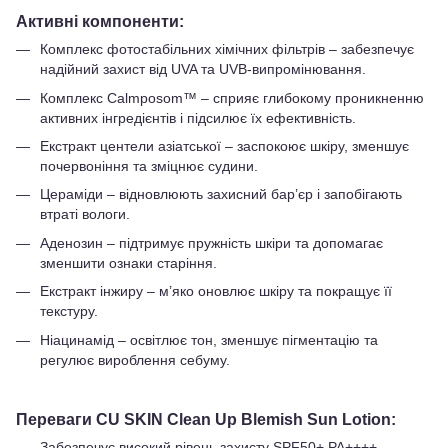
Активні компоненти:
Комплекс фотостабільних хімічних фільтрів – забезпечує
надійний захист від UVA та UVB-випромінювання.
Комплекс Calmposom™ – сприяє глибокому проникненню
активних інгредієнтів і підсилює їх ефективність.
Екстракт центели азіатської – заспокоює шкіру, зменшує
почервоніння та зміцнює судини.
Цераміди – відновлюють захисний бар’єр і запобігають
втраті вологи.
Аденозин – підтримує пружність шкіри та допомагає
зменшити ознаки старіння.
Екстракт інжиру – м’яко оновлює шкіру та покращує її
текстуру.
Ніацинамід – освітлює тон, зменшує пігментацію та
регулює вироблення себуму.
Переваги CU SKIN Clean Up Blemish Sun Lotion:
Забезпечує високий рівень захисту SPF50+ PA++++.