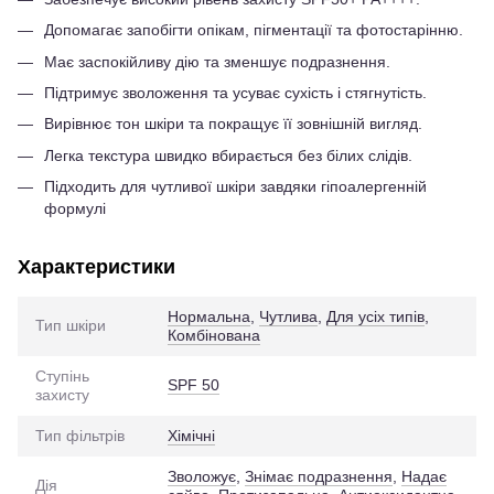
Допомагає запобігти опікам, пігментації та фотостарінню.
Має заспокійливу дію та зменшує подразнення.
Підтримує зволоження та усуває сухість і стягнутість.
Вирівнює тон шкіри та покращує її зовнішній вигляд.
Легка текстура швидко вбирається без білих слідів.
Підходить для чутливої шкіри завдяки гіпоалергенній
формулі
Характеристики
Нормальна
,
Чутлива
,
Для усіх типів
,
Тип шкіри
Комбінована
Ступінь
SPF 50
захисту
Тип фільтрів
Хімічні
Зволожує
,
Знімає подразнення
,
Надає
Дія