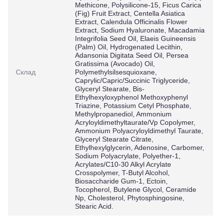
Methicone, Polysilicone-15, Ficus Carica
(Fig) Fruit Extract, Centella Asiatica
Extract, Calendula Officinalis Flower
Extract, Sodium Hyaluronate, Macadamia
Integrifolia Seed Oil, Elaeis Guineensis
(Palm) Oil, Hydrogenated Lecithin,
Adansonia Digitata Seed Oil, Persea
Gratissima (Avocado) Oil,
Склад
Polymethylsilsesquioxane,
Caprylic/Capric/Succinic Triglyceride,
Glyceryl Stearate, Bis-
Ethylhexyloxyphenol Methoxyphenyl
Triazine, Potassium Cetyl Phosphate,
Methylpropanediol, Ammonium
Acryloyldimethyltaurate/Vp Copolymer,
Ammonium Polyacryloyldimethyl Taurate,
Glyceryl Stearate Citrate,
Ethylhexylglycerin, Adenosine, Carbomer,
Sodium Polyacrylate, Polyether-1,
Acrylates/C10-30 Alkyl Acrylate
Crosspolymer, T-Butyl Alcohol,
Biosaccharide Gum-1, Ectoin,
Tocopherol, Butylene Glycol, Ceramide
Np, Cholesterol, Phytosphingosine,
Stearic Acid.