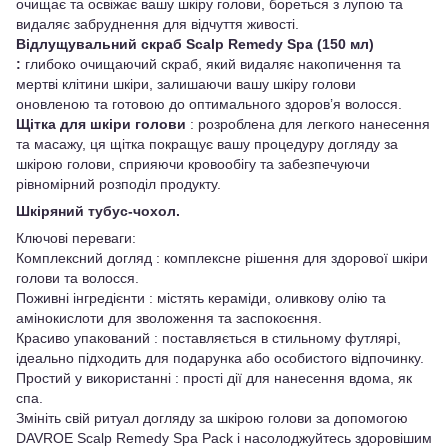
очищає та освіжає вашу шкіру голови, бореться з лупою та
видаляє забруднення для відчуття живості.
Відлущувальний скраб Scalp Remedy Spa (150 мл)
:
глибоко очищаючий скраб, який видаляє накопичення та
мертві клітини шкіри, залишаючи вашу шкіру голови
оновленою та готовою до оптимального здоров’я волосся.
Щітка для шкіри голови
: розроблена для легкого нанесення
та масажу, ця щітка покращує вашу процедуру догляду за
шкірою голови, сприяючи кровообігу та забезпечуючи
рівномірний розподіл продукту.
Шкіряний тубус-чохол.
Ключові переваги:
Комплексний догляд : комплексне рішення для здорової шкіри
голови та волосся.
Поживні інгредієнти : містять кераміди, оливкову олію та
амінокислоти для зволоження та заспокоєння.
Красиво упакований : поставляється в стильному футлярі,
ідеально підходить для подарунка або особистого відпочинку.
Простий у використанні : прості дії для нанесення вдома, як
спа.
Змініть свій ритуал догляду за шкірою голови за допомогою
DAVROE Scalp Remedy Spa Pack і насолоджуйтесь здоровішим