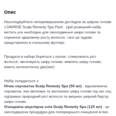
Опис
Насолоджуйтеся неперевершеним доглядом за шкірою голови
з DAVROE Scalp Remedy Spa Pack . Цей розкішний набір
містить усе необхідне для омолодження шкіри голови та
сприяння здоровому росту волосся, і все це чудово
представлено в стильному футлярі.
Продукти в наборі боряться з лупою, стимулюють ріст
волосся, зволожують шкіру голови, живлять шкіру голови,
мають антисептичну дію(star)
Набір складається з:
Нічна сироватка Scalp Remedy Spa (50 мл)
: відновлююча
сироватка, яка зволожує та заспокоює шкіру голови під час сну,
підтримує природний ріст волосся та зміцнює шкірний бар’єр
шкіри голови.
Очищаюча міцелярна олія Scalp Remedy Spa (125 мл)
: ця
омолоджуюча процедура для попереднього очищення м’яко