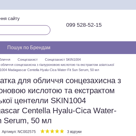
ння сайту
099 528-52-15
Пошук по Брендам
бличчя
Сонцезахист
Сонцезахист SKIN1004
 обличчя сонцезахисна з гіалуроновою кислотою та екстрактом азіатської
004 Madagascar Centella Hyalu-Cica Water-Fit Sun Serum, 50 мл
атка для обличчя сонцезахисна з
роновою кислотою та екстрактом
ської центелли SKIN1004
scar Centella Hyalu-Cica Water-
n Serum, 50 мл
Артикул: NC002575
3 відгуки