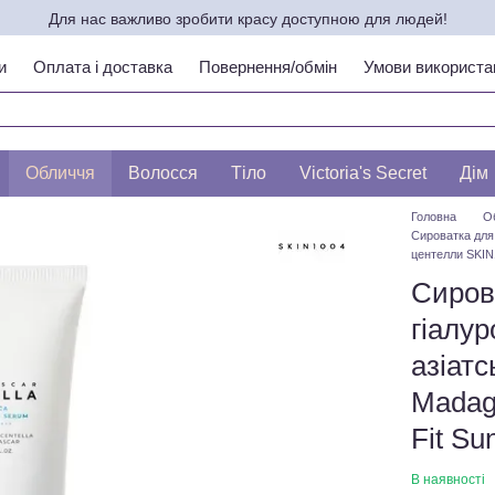
Для нас важливо зробити красу доступною для людей!
и
Оплата і доставка
Повернення/обмін
Умови використа
ипу шкіри по ЛЕСЛІ БАУМАНН
Обличчя
Волосся
Тіло
Victoria's Secret
Дім
Головна
О
Сироватка для
центелли SKIN1
Сиров
гіалу
азіат
Madaga
Fit Su
В наявності