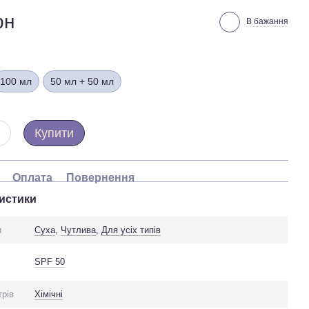
рн
В бажання
100 мл
50 мл + 50 мл
Купити
Оплата
Повернення
истики
и
Суха
,
Чутлива
,
Для усіх типів
SPF 50
трів
Хімічні