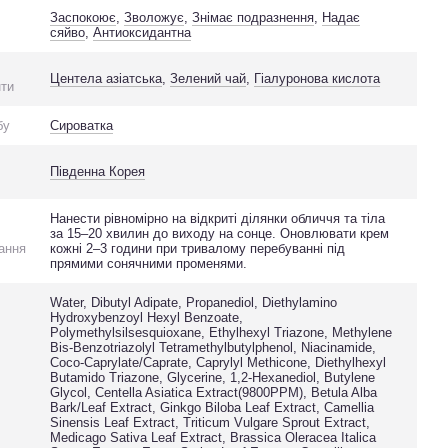
Заспокоює
,
Зволожує
,
Знімає подразнення
,
Надає
сяйво
,
Антиоксидантна
Центела азіатська
,
Зелений чай
,
Гіалуронова кислота
нти
бу
Сироватка
Південна Корея
Нанести рівномірно на відкриті ділянки обличчя та тіла
за 15–20 хвилин до виходу на сонце. Оновлювати крем
ання
кожні 2–3 години при тривалому перебуванні під
прямими сонячними променями.
Water, Dibutyl Adipate, Propanediol, Diethylamino
Hydroxybenzoyl Hexyl Benzoate,
Polymethylsilsesquioxane, Ethylhexyl Triazone, Methylene
Bis-Benzotriazolyl Tetramethylbutylphenol, Niacinamide,
Coco-Caprylate/Caprate, Caprylyl Methicone, Diethylhexyl
Butamido Triazone, Glycerine, 1,2-Hexanediol, Butylene
Glycol, Centella Asiatica Extract(9800PPM), Betula Alba
Bark/Leaf Extract, Ginkgo Biloba Leaf Extract, Camellia
Sinensis Leaf Extract, Triticum Vulgare Sprout Extract,
Medicago Sativa Leaf Extract, Brassica Oleracea Italica