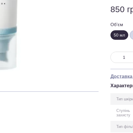
850 г
Об'єм
50 мл
Доставка
Характер
Тип шкір
Ступінь
захисту
Тип філь