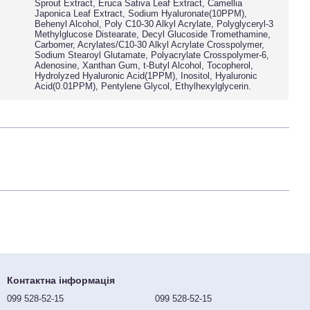
Sprout Extract, Eruca Sativa Leaf Extract, Camellia
Japonica Leaf Extract, Sodium Hyaluronate(10PPM),
Behenyl Alcohol, Poly C10-30 Alkyl Acrylate, Polyglyceryl-3
Methylglucose Distearate, Decyl Glucoside Tromethamine,
Carbomer, Acrylates/C10-30 Alkyl Acrylate Crosspolymer,
Sodium Stearoyl Glutamate, Polyacrylate Crosspolymer-6,
Adenosine, Xanthan Gum, t-Butyl Alcohol, Tocopherol,
Hydrolyzed Hyaluronic Acid(1PPM), Inositol, Hyaluronic
Acid(0.01PPM), Pentylene Glycol, Ethylhexylglycerin.
Контактна інформація
099 528-52-15
099 528-52-15