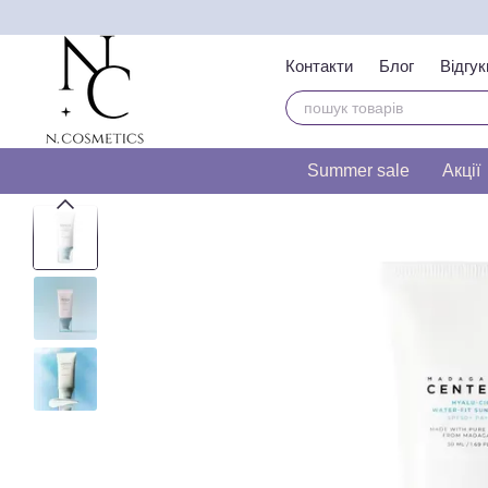
Перейти до основного контенту
Контакти
Блог
Відгук
Тест на визначення т
Summer sale
Акції