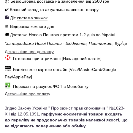
📦 Бе
зкоштовна доставка на замовлення від 250
0
грн
✔️ Власний склад та актуальна наявність товару
🛍️
Діє
система знижок
📆 Відправка кожного дня
🚚 Доставка Новою Поштою протягом 1-2 днів по Україні
*за тарифами Нової Пошти - Відділення, Поштомат, Курʼєр
Детальніше про доставку
Готовкою при отриманні [Накладений платіж]
Банківською картою онлайн [Visa/MasterCard/Google
Pay/ApplePay]
Переказ на рахунок ФОП в Монобанку
Детальніше про оплату
Згідно Закону України " Про захист прав споживачів " №1023-
XII від 12.05.1991,
парфумно-косметичні товари входять
до переліку не продовольчих товарів належної якості, що
не підлягають поверненню або обміну
.