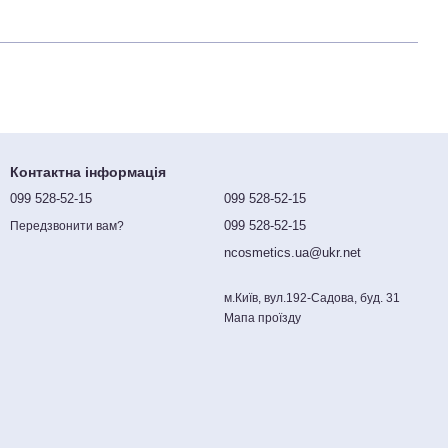
Контактна інформація
099 528-52-15
099 528-52-15
099 528-52-15
Передзвонити вам?
ncosmetics.ua@ukr.net
м.Київ, вул.192-Садова, буд. 31
Мапа проїзду