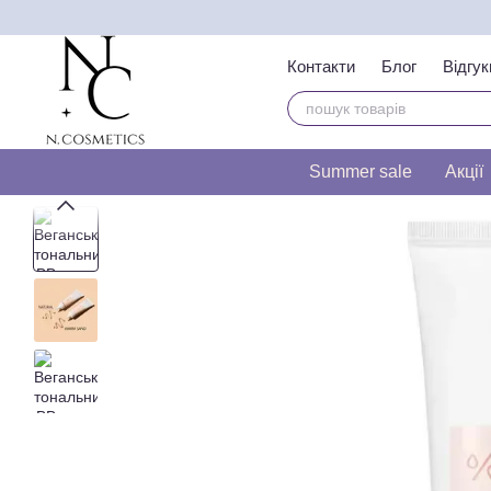
Перейти до основного контенту
Контакти
Блог
Відгук
Тест на визначення т
Summer sale
Акції