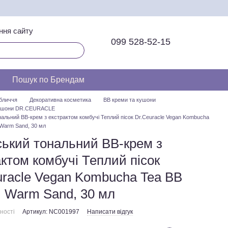
ння сайту
099 528-52-15
Пошук по Брендам
бличчя
Декоративна косметика
ВВ креми та кушони
кушони DR.CEURACLE
нальний ВВ-крем з екстрактом комбучі Теплий пісок Dr.Ceuracle Vegan Kombucha
Warm Sand, 30 мл
ський тональний ВВ-крем з
ктом комбучі Теплий пісок
uracle Vegan Kombucha Tea BB
 Warm Sand, 30 мл
ності
Артикул: NC001997
Написати відгук