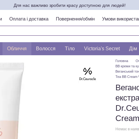
Для нас важливо зробити красу доступною для людей!
и
Оплата і доставка
Повернення/обмін
Умови використа
ипу шкіри по ЛЕСЛІ БАУМАНН
Обличчя
Волосся
Тіло
Victoria's Secret
Дім
Головна
О
ВВ креми та 
Веганський то
Tea BB Cream 
Веган
екстра
Dr.Ce
Cream
Немає в наяв