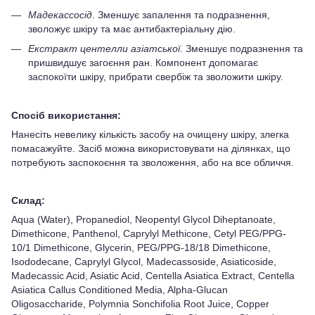
Мадекассосід
. Зменшує запалення та подразнення,
зволожує шкіру та має антибактеріальну дію.
Екстракт центелли азіатської
. Зменшує подразнення та
пришвидшує загоєння ран. Компонент допомагає
заспокоїти шкіру, прибрати свербіж та зволожити шкіру.
Спосіб використання:
Нанесіть невелику кількість засобу на очищену шкіру, злегка
помасажуйте. Засіб можна використовувати на ділянках, що
потребують заспокоєння та зволоження, або на все обличчя.
Склад:
Aqua (Water), Propanediol, Neopentyl Glycol Diheptanoate,
Dimethicone, Panthenol, Caprylyl Methicone, Cetyl PEG/PPG-
10/1 Dimethicone, Glycerin, PEG/PPG-18/18 Dimethicone,
Isododecane, Caprylyl Glycol, Madecassoside, Asiaticoside,
Madecassic Acid, Asiatic Acid, Centella Asiatica Extract, Centella
Asiatica Callus Conditioned Media, Alpha-Glucan
Oligosaccharide, Polymnia Sonchifolia Root Juice, Copper