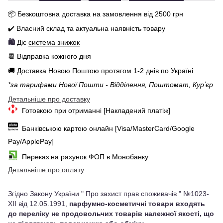
📦 Бе
зкоштовна доставка на замовлення від 250
0
грн
✔️ Власний склад та актуальна наявність товару
🛍️
Діє
система знижок
📆 Відправка кожного дня
🚚 Доставка Новою Поштою протягом 1-2 днів по Україні
*за тарифами Нової Пошти - Відділення, Поштомат, Курʼєр
Детальніше про доставку
Готовкою при отриманні [Накладений платіж]
Банківською картою онлайн [Visa/MasterCard/Google
Pay/ApplePay]
Переказ на рахунок ФОП в Монобанку
Детальніше про оплату
Згідно Закону України " Про захист прав споживачів " №1023-
XII від 12.05.1991,
парфумно-косметичні товари входять
до переліку не продовольчих товарів належної якості, що