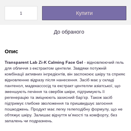
Купити
До обраного
Опис
Transparent Lab Zi-K Calming Face Gel
- відновлюючий гель
для обличчя з екстрактом центели. Завдяки потужній
комбінації активних інгредієнтів, він заспокоює шкіру та сприяє
відновленню відразу після нанесення. Засіб має у складі
пантенол, мадекассосід та екстракт центелли азіатської, що
зменшують печіння та свербіж шкіри, підтримують її
регенерацію та зміцнюють захисний барʼєр. Також засіб
підтримує глибоке зволоження та пришвидшує загоєння
пошкоджень. Продукт має легку гелеподібну формулу, що не
обтяжує шкіру. Залишає відчуття мʼякості та комфорту, без
запалень чи подразнень.