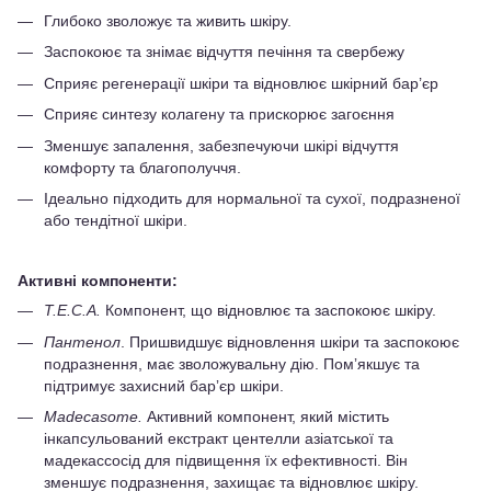
Глибоко зволожує та живить шкіру.
Заспокоює та знімає відчуття печіння та свербежу
Сприяє регенерації шкіри та відновлює шкірний бар’єр
Сприяє синтезу колагену та прискорює загоєння
Зменшує запалення, забезпечуючи шкірі відчуття
комфорту та благополуччя.
Ідеально підходить для нормальної та сухої, подразненої
або тендітної шкіри.
Активні компоненти:
T.E.C.A.
Компонент, що відновлює та заспокоює шкіру.
Пантенол
. Пришвидшує відновлення шкіри та заспокоює
подразнення, має зволожувальну дію. Помʼякшує та
підтримує захисний барʼєр шкіри.
Madecasome.
Активний компонент, який містить
інкапсульований екстракт центелли азіатської та
мадекассосід для підвищення їх ефективності. Він
зменшує подразнення, захищає та відновлює шкіру.