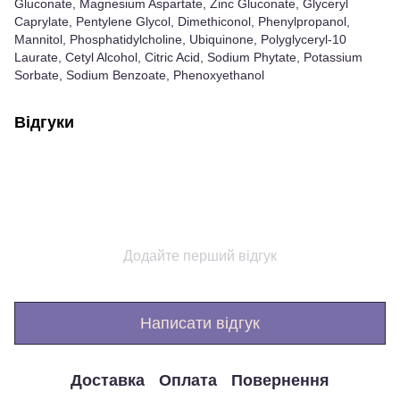
Gluconate, Magnesium Aspartate, Zinc Gluconate, Glyceryl
Caprylate, Pentylene Glycol, Dimethiconol, Phenylpropanol,
Mannitol, Phosphatidylcholine, Ubiquinone, Polyglyceryl-10
Laurate, Cetyl Alcohol, Citric Acid, Sodium Phytate, Potassium
Sorbate, Sodium Benzoate, Phenoxyethanol
Відгуки
Додайте перший відгук
Написати відгук
Доставка
Оплата
Повернення