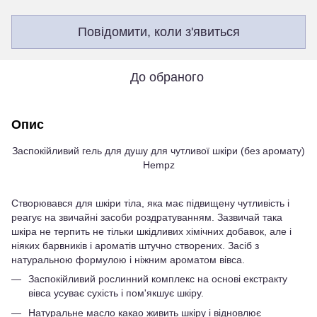
Повідомити, коли з'явиться
До обраного
Опис
Заспокійливий гель для душу для чутливої шкіри (без аромату)
Hempz
Створювався для шкіри тіла, яка має підвищену чутливість і
реагує на звичайні засоби роздратуванням. Зазвичай така
шкіра не терпить не тільки шкідливих хімічних добавок, але і
ніяких барвників і ароматів штучно створених. Засіб з
натуральною формулою і ніжним ароматом вівса.
Заспокійливий рослинний комплекс на основі екстракту
вівса усуває сухість і пом'якшує шкіру.
Натуральне масло какао живить шкіру і відновлює