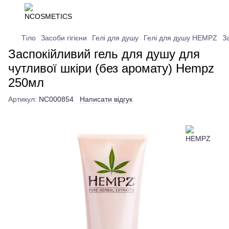
Тіло
Засоби гігієни
Гелі для душу
Гелі для душу HEMPZ
З
Заспокійливий гель для душу для
чутливої шкіри (без аромату) Hempz
250мл
Артикул:
NC000854
Написати відгук