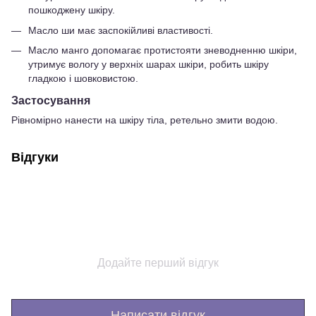
пошкоджену шкіру.
Масло ши має заспокійливі властивості.
Масло манго допомагає протистояти зневодненню шкіри,
утримує вологу у верхніх шарах шкіри, робить шкіру
гладкою і шовковистою.
Застосування
Рівномірно нанести на шкіру тіла, ретельно змити водою.
Відгуки
Додайте перший відгук
Написати відгук