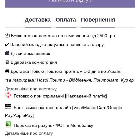
Доставка
Оплата
Повернення
📦 Бе
зкоштовна доставка на замовлення від 250
0
грн
✔️ Власний склад та актуальна наявність товару
🛍️
Діє
система знижок
📆 Відправка кожного дня
🚚 Доставка Новою Поштою протягом 1-2 днів по Україні
*за тарифами Нової Пошти - Відділення, Поштомат, Курʼєр
Детальніше про доставку
Готовкою при отриманні [Накладений платіж]
Банківською картою онлайн [Visa/MasterCard/Google
Pay/ApplePay]
Переказ на рахунок ФОП в Монобанку
Детальніше про оплату