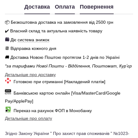
Доставка
Оплата
Повернення
📦 Бе
зкоштовна доставка на замовлення від 250
0
грн
✔️ Власний склад та актуальна наявність товару
🛍️
Діє
система знижок
📆 Відправка кожного дня
🚚 Доставка Новою Поштою протягом 1-2 днів по Україні
*за тарифами Нової Пошти - Відділення, Поштомат, Курʼєр
Детальніше про доставку
Готовкою при отриманні [Накладений платіж]
Банківською картою онлайн [Visa/MasterCard/Google
Pay/ApplePay]
Переказ на рахунок ФОП в Монобанку
Детальніше про оплату
Згідно Закону України " Про захист прав споживачів " №1023-