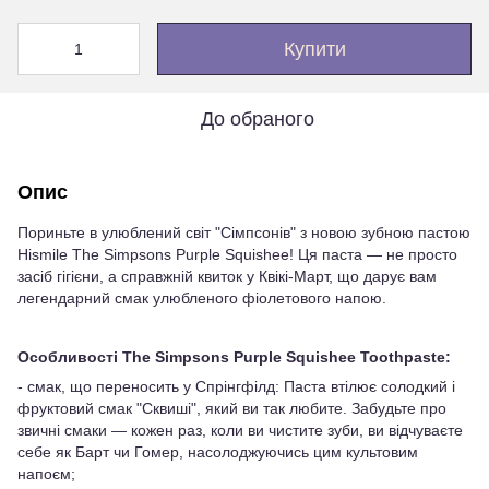
Купити
До обраного
Опис
Пориньте в улюблений світ "Сімпсонів" з новою зубною пастою
Hismile The Simpsons Purple Squishee! Ця паста — не просто
засіб гігієни, а справжній квиток у Квікі-Март, що дарує вам
легендарний смак улюбленого фіолетового напою.
Особливості The Simpsons Purple Squishee Toothpaste:
- смак, що переносить у Спрінгфілд: Паста втілює солодкий і
фруктовий смак "Сквиші", який ви так любите. Забудьте про
звичні смаки — кожен раз, коли ви чистите зуби, ви відчуваєте
себе як Барт чи Гомер, насолоджуючись цим культовим
напоєм;