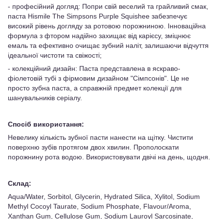
- професійний догляд: Попри свій веселий та грайливий смак,
паста Hismile The Simpsons Purple Squishee забезпечує
високий рівень догляду за ротовою порожниною. Інноваційна
формула з фтором надійно захищає від карієсу, зміцнює
емаль та ефективно очищає зубний наліт, залишаючи відчуття
ідеальної чистоти та свіжості;
- колекційний дизайн: Паста представлена в яскраво-
фіолетовій тубі з фірмовим дизайном "Сімпсонів". Це не
просто зубна паста, а справжній предмет колекції для
шанувальників серіалу.
Спосіб використання:
Невелику кількість зубної пасти нанести на щітку. Чистити
поверхню зубів протягом двох хвилин. Прополоскати
порожнину рота водою. Використовувати двічі на день, щодня.
Склад:
Aqua/Water, Sorbitol, Glycerin, Hydrated Silica, Xylitol, Sodium
Methyl Cocoyl Taurate, Sodium Phosphate, Flavour/Aroma,
Xanthan Gum, Cellulose Gum, Sodium Lauroyl Sarcosinate,