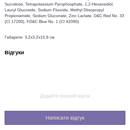
Sucralose, Tetrapotassium Pyrophosphate, 1,2-Hexanediol,
Lauryl Glucoside, Sodium Fluoride, Methyl Diisopropyl
Propionamide, Sodium Gluconate, Zinc Lactate, D&C Red No. 33
(CI 17200), FD&C Blue No. 1 (CI 42090).
Габарити: 3,2х3,2х15,9 см
Відгуки
Додайте перший відгук
Написати відгук