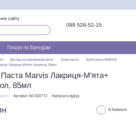
ння сайту
099 528-52-15
Пошук по Брендам
ло
Догляд за порожниною рота
Зубні пасти
Зубні пасти MARVIS
arvis Лакриця-М'ята+ Ксилітол, 85мл
 Паста Marvis Лакриця-М'ята+
тол, 85мл
ності
Артикул: NC000773
Написати відгук
рн
В бажання