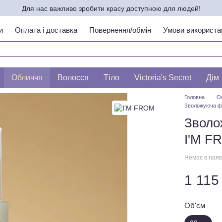
Для нас важливо зробити красу доступною для людей!
и
Оплата і доставка
Повернення/обмін
Умови використа
ипу шкіри по ЛЕСЛІ БАУМАНН
Обличчя
Волосся
Тіло
Victoria's Secret
Дім
Головна
О
Зволожуюча фе
Зволо
I'M F
Немає в наяв
1 115
Об'єм