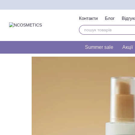
Перейти до основного контенту
Контакти
Блог
Відгук
Тест на визначення т
Summer sale
Акції