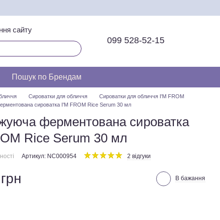
ння сайту
099 528-52-15
Пошук по Брендам
бличчя
Сироватки для обличчя
Сироватки для обличчя I'M FROM
рментована сироватка I'M FROM Rice Serum 30 мл
жуюча ферментована сироватка
ROM Rice Serum 30 мл
ності
Артикул: NC000954
2 відгуки
 грн
В бажання