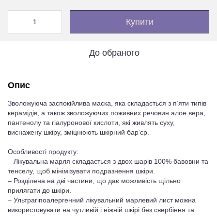
Купити
До обраного
Опис
Зволожуюча заспокійлива маска, яка складається з п’яти типів
керамідів, а також зволожуючих поживних речовин алое вера,
пантенолу та гіалуронової кислоти, які живлять суху,
виснажену шкіру, зміцнюють шкірний барʼєр.
Особливості продукту:
– Лікувальна марля складається з двох шарів 100% бавовни та
тенселу, щоб мінімізувати подразнення шкіри.
– Розділена на дві частини, що дає можливість щільно
прилягати до шкіри.
– Ультрагіпоалергенний лікувальний марлевий лист можна
використовувати на чутливій і ніжній шкірі без свербіння та