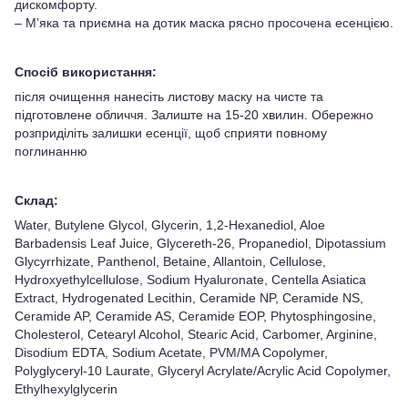
дискомфорту.
– Мʼяка та приємна на дотик маска рясно просочена есенцією.
Спосіб використання:
після очищення нанесіть листову маску на чисте та
підготовлене обличчя. Залиште на 15-20 хвилин. Обережно
розприділіть залишки есенції, щоб сприяти повному
поглинанню
Склад:
Water, Butylene Glycol, Glycerin, 1,2-Hexanediol, Aloe
Barbadensis Leaf Juice, Glycereth-26, Propanediol, Dipotassium
Glycyrrhizate, Panthenol, Betaine, Allantoin, Cellulose,
Hydroxyethylcellulose, Sodium Hyaluronate, Centella Asiatica
Extract, Hydrogenated Lecithin, Ceramide NP, Ceramide NS,
Ceramide AP, Ceramide AS, Ceramide EOP, Phytosphingosine,
Cholesterol, Cetearyl Alcohol, Stearic Acid, Carbomer, Arginine,
Disodium EDTA, Sodium Acetate, PVM/MA Copolymer,
Polyglyceryl-10 Laurate, Glyceryl Acrylate/Acrylic Acid Copolymer,
Ethylhexylglycerin