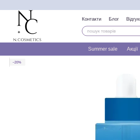
Перейти до основного контенту
Контакти
Блог
Відгук
Тест на визначення т
Summer sale
Акції
−20%