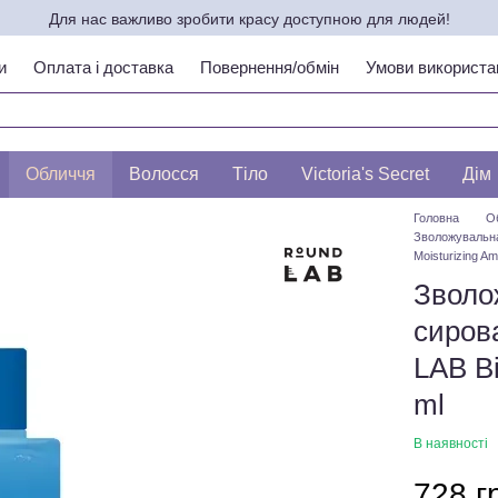
Для нас важливо зробити красу доступною для людей!
и
Оплата і доставка
Повернення/обмін
Умови використа
ипу шкіри по ЛЕСЛІ БАУМАНН
Обличчя
Волосся
Тіло
Victoria's Secret
Дім
Головна
О
Зволожувальна
Moisturizing Am
Зволо
сиров
LAB Bi
ml
В наявності
728 г