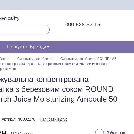
ння сайту
099 528-52-15
Пошук по Брендам
бличчя
Сироватки для обличчя
Сироватки для обличчя ROUND LAB
 концентрована сироватка з березовим соком ROUND LAB Birch Juice
poule 50 ml
жувальна концентрована
атка з березовим соком ROUND
rch Juice Moisturizing Ampoule 50
Артикул: NC002276
Написати відгук
рн
910 грн
В бажання