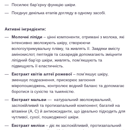
Посилює бар’єрну функцію шкіри.
Поєднує декілька етапів догляду в одному засобі.
Активні інгредієнти:
Молочні ліпіди
– цінні компоненти, отримані з молока, які
інтенсивно зволожують шкіру, створюючи
вологоутримувальну плівку, та живлять її. Завдяки вмісту
амінокислот, пептидів та сахаридів допомагають зміцнити
ліпідний бар’єр шкіри, живлять, пом’якшують та
підвищують її еластичність.
Eкстракт квітів алтеї рожевої
– пом’якшує шкіру,
зменшує подразнення, прискорює загоєння
мікропошкоджень, контролює водний баланс та допомагає
боротися із сухістю та тьмяністю.
Екстракт мальви
— натуральний зволожувальний,
заспокійливий та протизапальний компонент, багатий на
вітаміни (A, C) й антиоксиданти, що ідеально підходить для
чутливої, сухої, пошкодженої шкіри.
Екстракт меліси
– діє як заспокійливий, протизапальний