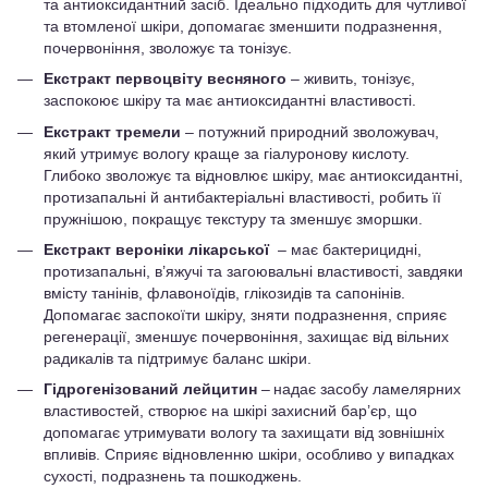
та антиоксидантний засіб. Ідеально підходить для чутливої
та втомленої шкіри, допомагає зменшити подразнення,
почервоніння, зволожує та тонізує.
Eкстракт первоцвіту весняного
– живить, тонізує,
заспокоює шкіру та має антиоксидантні властивості.
Екстракт тремели
– потужний природний зволожувач,
який утримує вологу краще за гіалуронову кислоту.
Глибоко зволожує та відновлює шкіру, має антиоксидантні,
протизапальні й антибактеріальні властивості, робить її
пружнішою, покращує текстуру та зменшує зморшки.
Екстракт вероніки лікарської
– має бактерицидні,
протизапальні, в’яжучі та загоювальні властивості, завдяки
вмісту танінів, флавоноїдів, глікозидів та сапонінів.
Допомагає заспокоїти шкіру, зняти подразнення, сприяє
регенерації, зменшує почервоніння, захищає від вільних
радикалів та підтримує баланс шкіри.
Гідрогенізований лейцитин
– надає засобу ламелярних
властивостей, створює на шкірі захисний бар’єр, що
допомагає утримувати вологу та захищати від зовнішніх
впливів. Сприяє відновленню шкіри, особливо у випадках
сухості, подразнень та пошкоджень.