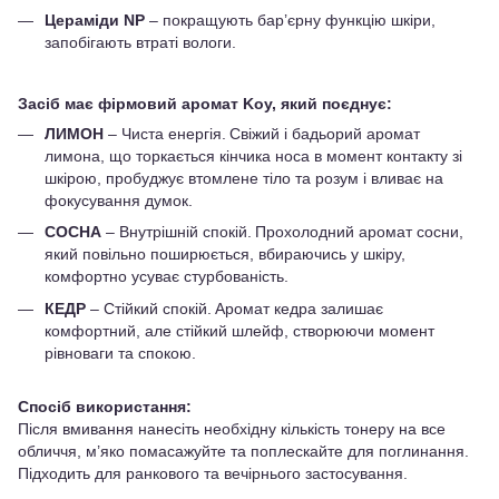
Цераміди NP
– покращують бар’єрну функцію шкіри,
запобігають втраті вологи.
Засіб має фірмовий аромат Koy, який поєднує:
ЛИМОН
– Чиста енергія. Свіжий і бадьорий аромат
лимона, що торкається кінчика носа в момент контакту зі
шкірою, пробуджує втомлене тіло та розум і вливає на
фокусування думок.
СОСНА
– Внутрішній спокій. Прохолодний аромат сосни,
який повільно поширюється, вбираючись у шкіру,
комфортно усуває стурбованість.
КЕДР
– Стійкий спокій. Аромат кедра залишає
комфортний, але стійкий шлейф, створюючи момент
рівноваги та спокою.
Спосіб використання:
Після вмивання нанесіть необхідну кількість тонеру на все
обличчя, м’яко помасажуйте та поплескайте для поглинання.
Підходить для ранкового та вечірнього застосування.