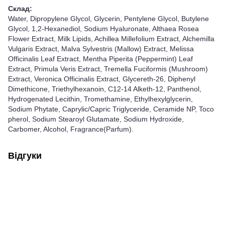
Склад:
Water, Dipropylene Glycol, Glycerin, Pentylene Glycol, Butylene
Glycol, 1,2-Hexanediol, Sodium Hyaluronate, Althaea Rosea
Flower Extract, Milk Lipids, Achillea Millefolium Extract, Alchemilla
Vulgaris Extract, Malva Sylvestris (Mallow) Extract, Melissa
Officinalis Leaf Extract, Mentha Piperita (Peppermint) Leaf
Extract, Primula Veris Extract, Tremella Fuciformis (Mushroom)
Extract, Veronica Officinalis Extract, Glycereth-26, Diphenyl
Dimethicone, Triethylhexanoin, C12-14 Alketh-12, Panthenol,
Hydrogenated Lecithin, Tromethamine, Ethylhexylglycerin,
Sodium Phytate, Caprylic/Capric Triglyceride, Ceramide NP, Toco
pherol, Sodium Stearoyl Glutamate, Sodium Hydroxide,
Carbomer, Alcohol, Fragrance(Parfum).
Відгуки