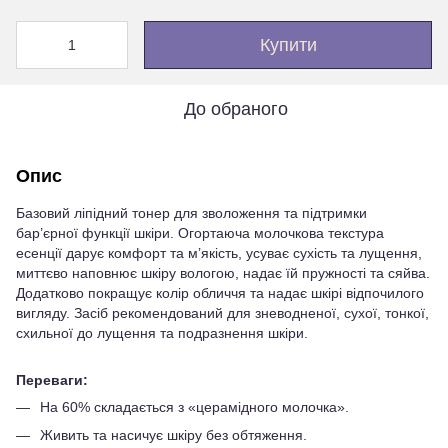
Купити
До обраного
Опис
Базовий ліпідний тонер для зволоження та підтримки
бар’єрної функції шкіри. Огортаюча молочкова текстура
есенції дарує комфорт та м’якість, усуває сухість та лущення,
миттєво наповнює шкіру вологою, надає їй пружності та сяйва.
Додатково покращує колір обличчя та надає шкірі відпочилого
вигляду. Засіб рекомендований для зневодненої, сухої, тонкої,
схильної до лущення та подразнення шкіри.
Переваги:
На 60% складається з «церамідного молочка».
Живить та насичує шкіру без обтяження.