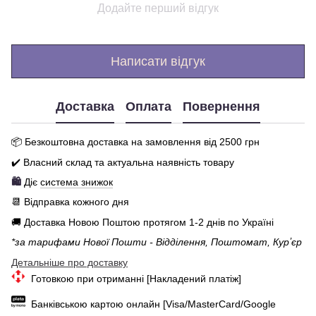
Додайте перший відгук
Написати відгук
Доставка
Оплата
Повернення
📦 Бе
зкоштовна доставка на замовлення від 250
0
грн
✔️ Власний склад та актуальна наявність товару
🛍️
Діє
система знижок
📆 Відправка кожного дня
🚚 Доставка Новою Поштою протягом 1-2 днів по Україні
*за тарифами Нової Пошти - Відділення, Поштомат, Курʼєр
Детальніше про доставку
Готовкою при отриманні [Накладений платіж]
Банківською картою онлайн [Visa/MasterCard/Google