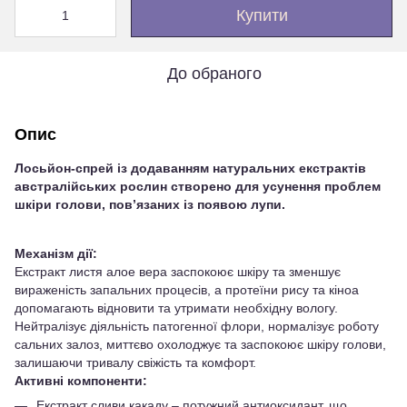
Купити
До обраного
Опис
Лосьйон-спрей із додаванням натуральних екстрактів
австралійських рослин створено для усунення проблем
шкіри голови, пов’язаних із появою лупи.
Механізм дії:
Екстракт листя алое вера заспокоює шкіру та зменшує
вираженість запальних процесів, а протеїни рису та кіноа
допомагають відновити та утримати необхідну вологу.
Нейтралізує діяльність патогенної флори, нормалізує роботу
сальних залоз, миттєво охолоджує та заспокоює шкіру голови,
залишаючи тривалу свіжість та комфорт.
Активні компоненти:
Екстракт сливи какаду – потужний антиоксидант, що