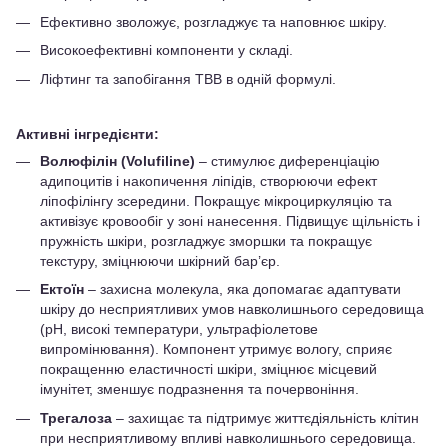
Ефективно зволожує, розгладжує та наповнює шкіру.
Високоефективні компоненти у складі.
Ліфтинг та запобігання ТВВ в одній формулі.
Активні інгредієнти:
Волюфілін (Volufiline)
– стимулює диференціацію
адипоцитів і накопичення ліпідів, створюючи ефект
ліпофілінгу зсередини. Покращує мікроциркуляцію та
активізує кровообіг у зоні нанесення. Підвищує щільність і
пружність шкіри, розгладжує зморшки та покращує
текстуру, зміцнюючи шкірний бар’єр.
Ектоїн
– захисна молекула, яка допомагає адаптувати
шкіру до несприятливих умов навколишнього середовища
(pH, високі температури, ультрафіолетове
випромінювання). Компонент утримує вологу, сприяє
покращенню еластичності шкіри, зміцнює місцевий
імунітет, зменшує подразнення та почервоніння.
Трегалоза
– захищає та підтримує життєдіяльність клітин
при несприятливому впливі навколишнього середовища.