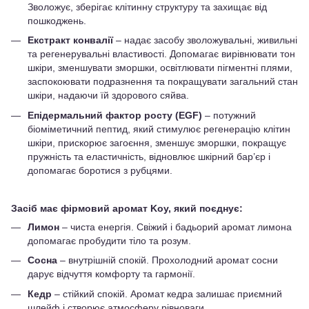
Зволожує, зберігає клітинну структуру та захищає від
пошкоджень.
Екстракт конвалії
– надає засобу зволожувальні, живильні
та регенерувальні властивості. Допомагає вирівнювати тон
шкіри, зменшувати зморшки, освітлювати пігментні плями,
заспокоювати подразнення та покращувати загальний стан
шкіри, надаючи їй здорового сяйва.
Епідермальний фактор росту (EGF)
– потужний
біоміметичний пептид, який стимулює регенерацію клітин
шкіри, прискорює загоєння, зменшує зморшки, покращує
пружність та еластичність, відновлює шкірний бар’єр і
допомагає боротися з рубцями.
Засіб має фірмовий аромат Koy, який поєднує:
Лимон
– чиста енергія. Свіжий і бадьорий аромат лимона
допомагає пробудити тіло та розум.
Сосна
– внутрішній спокій. Прохолодний аромат сосни
дарує відчуття комфорту та гармонії.
Кедр
– стійкий спокій. Аромат кедра залишає приємний
шлейф і створює атмосферу рівноваги.