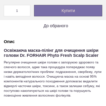
Купити
До обраного
Опис
Освіжаюча маска-пілінг для очищення шкіри
голови Dr. FORHAIR Phyto Fresh Scalp Scaler
Регулярне очищення шкіри голови є запорукою здорового та
сяючого волосся, адже така процедура попереджає появу
низки дерматологічних проблем: подразнення, свербежу, лупи
і навіть випадіння волосся. Очищуюча маска на основі 95%
компонентів натурального походження допомагає видалити
відмерлі часточки шкіри, токсини, а також залишки себуму, які
поступово накопичуються на шкірі голови та порушують
повноцінне живлення волосяних фолікулів.