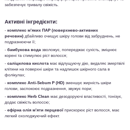
забезпечує тривалу свіжість.
Активні інгредієнти:
-
комплекс м’яких ПАР (поверхнево-активних
речовин)
дбайливо очищує шкіру голови від забруднень, не
подразнюючи її;
-
бамбукова вода
зволожує, попереджає сухість, зміцнює
корені та стимулює ріст волосся;
-
саліцилова кислота
має відлущуючу дію, видаляє змертвілі
клітини на поверхні шкіри та надлишок шкірного сала в
фолікулах;
-
комплекс Anti-Sebum P (HD)
зменшує жирність шкіри
голови, заспокоює подразнення, звужує пори;
-
комплекс Herb Clean
має дезодоруючі властивості, тонізує,
додає свіжість волоссю;
-
ефірна олія м’яти перцевої
прискорює ріст волосся, має
легкий охолоджуючий ефект.