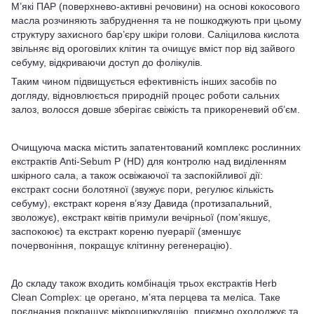
М’які ПАР (поверхнево-активні речовини) на основі кокосового
масла розчиняють забруднення та не пошкоджують при цьому
структуру захисного бар’єру шкіри голови. Саліцилова кислота
звільняє від ороговілих клітин та очищує вміст пор від зайвого
себуму, відкриваючи доступ до фолікулів.
Таким чином підвищується ефективність інших засобів по
догляду, відновлюється природній процес роботи сальних
залоз, волосся довше зберігає свіжість та прикореневий об’єм.
Очищуюча маска містить запатентований комплекс рослинних
екстрактів Anti-Sebum P (HD) для контролю над виділенням
шкірного сала, а також освіжаючої та заспокійливої дії:
екстракт сосни болотяної (звужує пори, регулює кількість
себуму), екстракт кореня в’язу Давида (протизапальний,
зволожує), екстракт квітів примули вечірньої (пом’якшує,
заспокоює) та екстракт кореню пуерарії (зменшує
почервоніння, покращує клітинну регенерацію).
До складу також входить комбінація трьох екстрактів Herb
Clean Complex: це орегано, м’ята перцева та меліса. Таке
поєднання покращує мікроциркуляцію, приємно охолоджує та