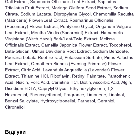
Gall Extract, Saponaria Officinalis Leaf Extract, Sapindus
Trifoliatus Fruit Extract, Moringa Oleifera Seed Extract, Sodium
Citrate, Sodium Lactate, Dipropylene Glycol, Chamomilla Recutita
(Matricaria) Flower/Leaf Extract, Rosmarinus Officinalis
(Rosemary) Flower Extract, Pentylene Glycol, Origanum Vulgare
Leaf Extract, Mentha Viridis (Spearmint) Extract, Hamamelis
Virginiana (Witch Hazel) Bark/Leaf/Twig Extract, Melissa
Officinalis Extract, Camellia Japonica Flower Extract, Tocopherol,
Beta-Glucan, Ulmus Davidiana Root Extract, Sodium Benzoate,
Pueraria Lobata Root Extract, Potassium Sorbate, Pinus Palustris
Leaf Extract, Oenothera Biennis (Evening Primrose) Flower
Extract, Citric Acid, Lavandula Angustifolia (Lavender) Flower
Extract, Thiamine HCl, Riboflavin, Retinyl Palmitate, Pantothenic
Acid, Niacin, Folic Acid, Carnitine HCl, Biotin, Ascorbic Acid, Algin,
Disodium EDTA, Caprylyl Glycol, Ethylhexylglycerin, 1,2-
Hexanediol, Phenoxyethanol, Fragrance, Limonene, Linalool,
Benzyl Salicylate, Hydroxycitronellal, Farnesol, Geraniol,
Citronellol
Відгуки