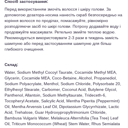
Спосіб застосування:
Перед використанням змочіть волосся і шкіру голови. За
допомогою дозатора-носика нанесіть скраб безпосередньо на
коріння волосся по проділах, помасажуйте, рівномірно
розподіляючи засіб по шкірі голови. Потроху додавайте воду і
продовжуйте масажувати. Ретельно змийте теплою водою.
Рекомендується використовувати 2-3 рази в тиждень замість
шампуню або перед застосуванням шампуню для більш
глибокого очищення.
Склад:
Water, Sodium Methyl Cocoyl Taurate, Cocamide Methyl MEA,
Glycerin, Cocamide MEA, Coco-Betaine, Alcohol, Propanediol,
Sodium Polyacrylate, Menthol, Sodium Chloride, Polysorbate 20,
Ethylhexyl Stearate, Carbomer, Coconut Acid, Butylene Glycol,
Panthenol, Allantoin, Sodium Methyltaurate, Trideceth-6,
Tocopheryl Acetate, Salicylic Acid, Mentha Piperita (Peppermint)
Oil, Mentha Arvensis Leaf Oil, Dipotassium Glycyrrhizate, Lactic
Acid, Trehalose, Guar Hydroxypropyltrimonium Chloride,
Bambusa Vulgaris Water, Melaleuca Alternifolia (Tea Tree) Leaf
Oil, Triticum Monococcum (Wheat) Stem Water, Rhus Semialata