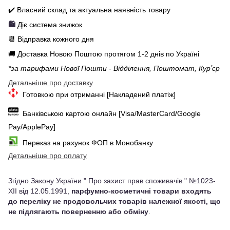
✔️ Власний склад та актуальна наявність товару
🛍️
Діє
система знижок
📆 Відправка кожного дня
🚚 Доставка Новою Поштою протягом 1-2 днів по Україні
*за тарифами Нової Пошти - Відділення, Поштомат, Курʼєр
Детальніше про доставку
Готовкою при отриманні [Накладений платіж]
Банківською картою онлайн [Visa/MasterCard/Google
Pay/ApplePay]
Переказ на рахунок ФОП в Монобанку
Детальніше про оплату
Згідно Закону України " Про захист прав споживачів " №1023-
XII від 12.05.1991,
парфумно-косметичні товари входять
до переліку не продовольчих товарів належної якості, що
не підлягають поверненню або обміну
.