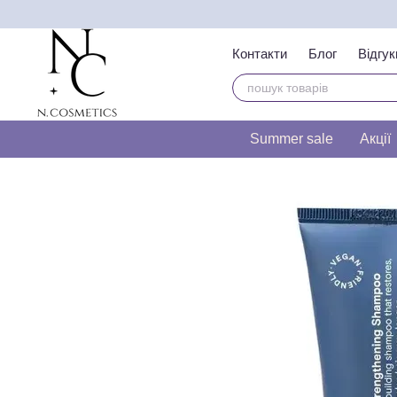
Перейти до основного контенту
Контакти
Блог
Відгук
Тест на визначення т
Summer sale
Акції