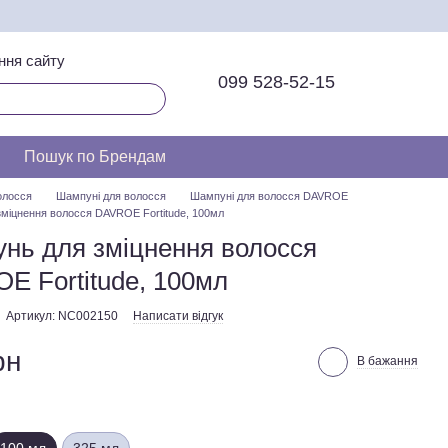
ння сайту
099 528-52-15
Пошук по Брендам
олосся
Шампуні для волосся
Шампуні для волосся DAVROE
міцнення волосся DAVROE Fortitude, 100мл
нь для зміцнення волосся
E Fortitude, 100мл
Артикул: NC002150
Написати відгук
рн
В бажання