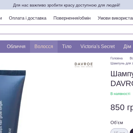
Для нас важливо зробити красу доступною для людей!
и
Оплата і доставка
Повернення/обмін
Умови використа
ипу шкіри по ЛЕСЛІ БАУМАНН
Обличчя
Волосся
Тіло
Victoria's Secret
Дім
Головна
В
Шампунь для з
Шампу
DAVRO
В наявності
850 г
Об'єм