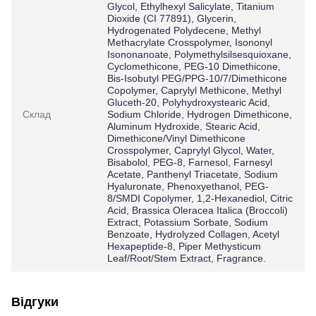
Glycol, Ethylhexyl Salicylate, Titanium
Dioxide (CI 77891), Glycerin,
Hydrogenated Polydecene, Methyl
Methacrylate Crosspolymer, Isononyl
Isononanoate, Polymethylsilsesquioxane,
Cyclomethicone, PEG-10 Dimethicone,
Bis-Isobutyl PEG/PPG-10/7/Dimethicone
Copolymer, Caprylyl Methicone, Methyl
Gluceth-20, Polyhydroxystearic Acid,
Склад
Sodium Chloride, Hydrogen Dimethicone,
Aluminum Hydroxide, Stearic Acid,
Dimethicone/Vinyl Dimethicone
Crosspolymer, Caprylyl Glycol, Water,
Bisabolol, PEG-8, Farnesol, Farnesyl
Acetate, Panthenyl Triacetate, Sodium
Hyaluronate, Phenoxyethanol, PEG-
8/SMDI Copolymer, 1,2-Hexanediol, Citric
Acid, Brassica Oleracea Italica (Broccoli)
Extract, Potassium Sorbate, Sodium
Benzoate, Hydrolyzed Collagen, Acetyl
Hexapeptide-8, Piper Methysticum
Leaf/Root/Stem Extract, Fragrance.
Відгуки