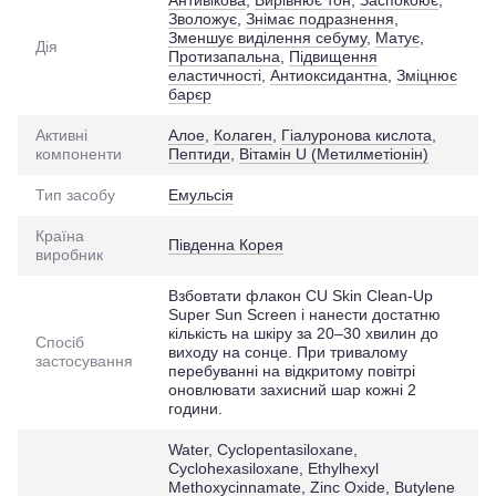
Антивікова
,
Вирівнює тон
,
Заспокоює
,
Зволожує
,
Знімає подразнення
,
Зменшує виділення себуму
,
Матує
,
Дія
Протизапальна
,
Підвищення
еластичності
,
Антиоксидантна
,
Зміцнює
барєр
Активні
Алое
,
Колаген
,
Гіалуронова кислота
,
компоненти
Пептиди
,
Вітамін U (Метилметіонін)
Тип засобу
Емульсія
Країна
Південна Корея
виробник
Взбовтати флакон CU Skin Clean-Up
Super Sun Screen і нанести достатню
кількість на шкіру за 20–30 хвилин до
Спосіб
виходу на сонце. При тривалому
застосування
перебуванні на відкритому повітрі
оновлювати захисний шар кожні 2
години.
Water, Cyclopentasiloxane,
Cyclohexasiloxane, Ethylhexyl
Methoxycinnamate, Zinc Oxide, Butylene