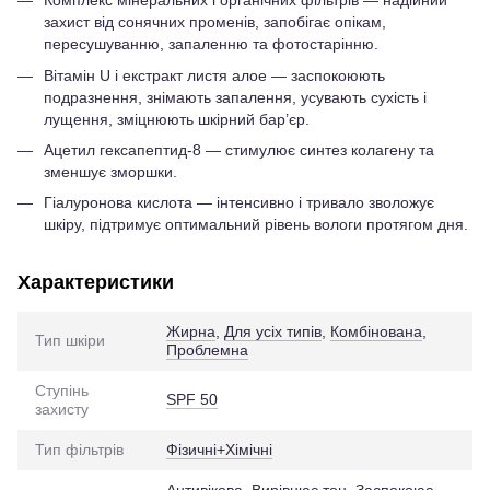
Комплекс мінеральних і органічних фільтрів — надійний
захист від сонячних променів, запобігає опікам,
пересушуванню, запаленню та фотостарінню.
Вітамін U і екстракт листя алое — заспокоюють
подразнення, знімають запалення, усувають сухість і
лущення, зміцнюють шкірний бар’єр.
Ацетил гексапептид-8 — стимулює синтез колагену та
зменшує зморшки.
Гіалуронова кислота — інтенсивно і тривало зволожує
шкіру, підтримує оптимальний рівень вологи протягом дня.
Характеристики
Жирна
,
Для усіх типів
,
Комбінована
,
Тип шкіри
Проблемна
Ступінь
SPF 50
захисту
Тип фільтрів
Фізичні+Хімічні