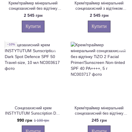
Крем/праймер мінеральний
Крем/праймер мінеральний
сонцезахисний без відтінку
сонцезахисний з відтінком
TiZO 2 Facial Primer/Sunscreen
TiZO 3 Facial Primer/Sunscreen
2 545 грн
2 545 грн
Non-tinted SPF 40 PA++++, 50 г
Tinted SPF 40, 50 г
Купити
Купити
−10%
Сонцезахисний крем
Крем/праймер мінеральний
INSTYTUTUM Sunscription Dark
сонцезахисний без відтінку
Spot Defence SPF 50 Travel-
TiZO 2 Facial Primer/Sunscreen
990 грн
245 грн
1 100 грн
size, 10 мл
Non-tinted SPF 40 PA++++, 5 г
Купити
Купити