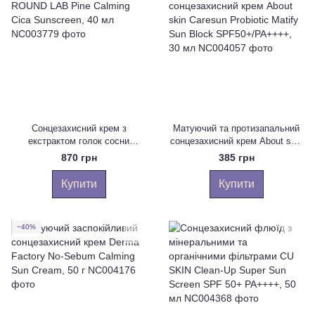
Сонцезахисний крем з
Матуючий та протизапальний
екстрактом голок сосни
сонцезахисний крем About skin
ROUND LAB Pine Calming Cica
Caresun Probiotic Matify Sun
870 грн
385 грн
Sunscreen, 40 мл
Block SPF50+/PA++++, 30 мл
Купити
Купити
−40%