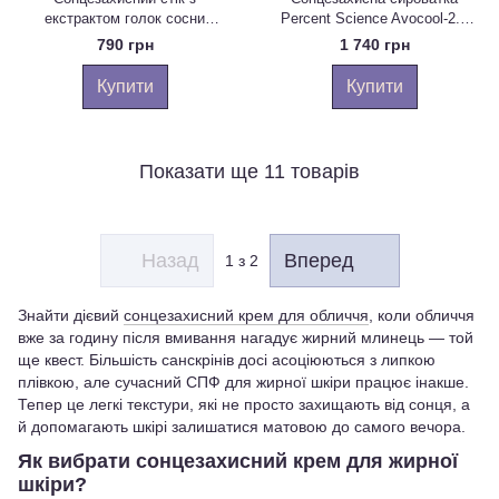
екстрактом голок сосни
Percent Science Avocool-2.6
ROUND LAB Pine Calming Cica
Sun Screen Serum SPF50, 40
790 грн
1 740 грн
Airy Sun Stick, 19 г
мл
Купити
Купити
Показати ще 11 товарів
Назад
Вперед
1
з 2
Знайти дієвий
сонцезахисний крем для обличчя
, коли обличчя
вже за годину після вмивання нагадує жирний млинець — той
ще квест. Більшість санскрінів досі асоціюються з липкою
плівкою, але сучасний СПФ для жирної шкіри працює інакше.
Тепер це легкі текстури, які не просто захищають від сонця, а
й допомагають шкірі залишатися матовою до самого вечора.
Як вибрати сонцезахисний крем для жирної
шкіри?