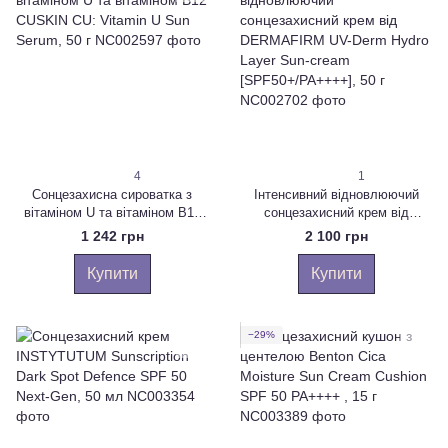
4
1
Сонцезахисна сироватка з
Інтенсивний відновлюючий
вітаміном U та вітаміном B12
сонцезахисний крем від
CUSKIN CU: Vitamin U Sun
DERMAFIRM UV-Derm Hydro
1 242 грн
2 100 грн
Serum, 50 г
Layer Sun-cream
[SPF50+/PA++++], 50 г
Купити
Купити
−29%