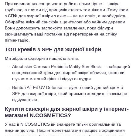
При висипаннях сонце часто робить тільки гірше — шкіра
грубішає, а плями від прищиків стають темнішими. Тому крем
з СПФ для жирної шкіри з акне — це не опція, а необхідність.
Обирайте якісний санскрін з центелою або чайним деревом.
Вони допоможуть заспокоїти запалення, поки фільтри
захищатимуть ваші постакне від перетворення на стійку
пігментацію.
ТОП кремів з SPF для жирної шкіри
Ми зібрали фаворити наших клієнтів:
About skin Caresun Probiotic Matify Sun Block
— найкращий
сонцезахисний крем для жирної шкіри обличчя, якщо ви
шукаєте матовий фініш і відчуття пудри.
Benton Air Fit UV Defense
— дуже легкий денний крем з
SPF для жирної шкіри, який приємно холодить і зовсім не
відчувається.
Купити санскрін для жирної шкіри у інтернет-
магазині N.COSMETICS?
У нас в N.COSMETICS ви знайдете тільки оригінальний та
якісний догляд. Наш інтернет-магазин працює з офіційними