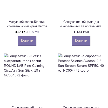
Матуючий заспокійливий
Сонцезахисний флюїд з
сонцезахисний крем Derma
мінеральними та органічними
Factory No-Sebum Calming Sun
фільтрами CU SKIN Clean-Up
417 грн
1 134 грн
695 грн
Cream, 50 г
Super Sun Screen SPF 50+
PA++++, 50 мл
Купити
Купити
Сонцезахисний стік з
Сонцезахисна сироватка