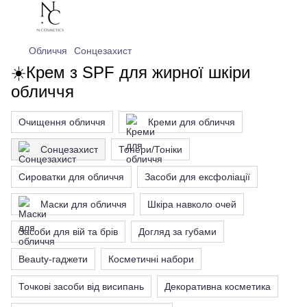
Обличчя
Сонцезахист
☀️Крем з SPF для жирної шкіри
обличчя
Очищення обличчя
Креми для обличчя
Сонцезахист
Тонери/Тоніки
Сироватки для обличчя
Засоби для ексфоліації
Маски для обличчя
Шкіра навколо очей
Засоби для вій та брів
Догляд за губами
Beauty-гаджети
Косметичні набори
Точкові засоби від висипань
Декоративна косметика