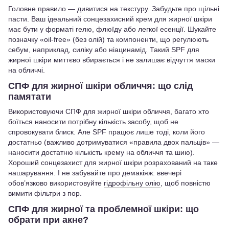
Головне правило — дивитися на текстуру. Забудьте про щільні
пасти. Ваш ідеальний сонцезахисний крем для жирної шкіри
має бути у форматі гелю, флюїду або легкої есенції. Шукайте
позначку «oil-free» (без олій) та компоненти, що регулюють
себум, наприклад, силіку або ніацинамід. Такий SPF для
жирної шкіри миттєво вбирається і не залишає відчуття маски
на обличчі.
СПФ для жирної шкіри обличчя: що слід
памятати
Використовуючи СПФ для жирної шкіри обличчя, багато хто
боїться наносити потрібну кількість засобу, щоб не
спровокувати блиск. Але SPF працює лише тоді, коли його
достатньо (важливо дотримуватися «правила двох пальців» —
наносити достатню кількість крему на обличчя та шию).
Хороший сонцезахист для жирної шкіри розрахований на таке
нашарування. І не забувайте про демакіяж: ввечері
обов’язково використовуйте
гідрофільну олію
, щоб повністю
вимити фільтри з пор.
СПФ для жирної та проблемної шкіри: що
обрати при акне?