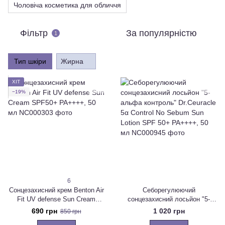
Чоловіча косметика для обличчя
Фільтр
За популярністю
1
Тип шкіри
Жирна
ХІТ
−19%
6
Сонцезахисний крем Benton Air
Себорегулюючий
Fit UV defense Sun Cream
сонцезахисний лосьйон "5-
SPF50+ PA++++, 50 мл
альфа контроль" Dr.Ceuracle
690 грн
1 020 грн
850 грн
5α Control No Sebum Sun Lotion