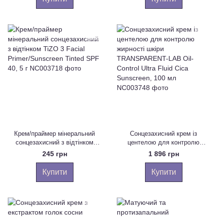
Крем/праймер мінеральний
Сонцезахисний крем із
сонцезахисний з відтінком
центелою для контролю
TiZO 3 Facial Primer/Sunscreen
жирності шкіри
245 грн
1 896 грн
Tinted SPF 40, 5 г
TRANSPARENT-LAB Oil-Control
Ultra Fluid Cica Sunscreen, 100
Купити
Купити
мл