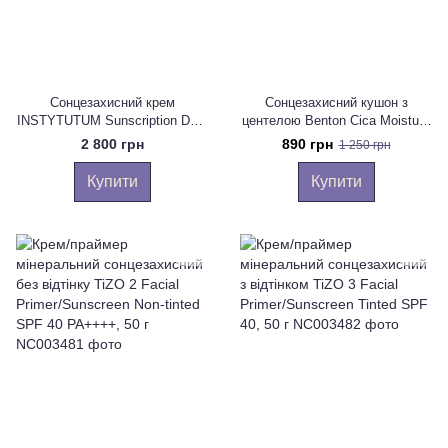
Сонцезахисний крем
Сонцезахисний кушон з
INSTYTUTUM Sunscription Dark
центелою Benton Cica Moisture
Spot Defence SPF 50 Next-Gen,
Sun Cream Cushion SPF 50
2 800 грн
890 грн
1 250 грн
50 мл
PA++++ , 15 г
Купити
Купити