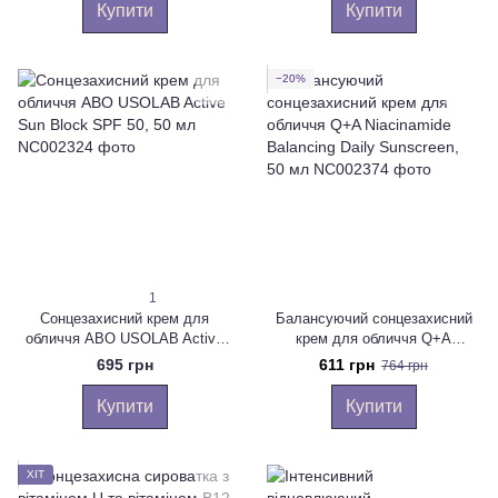
SPF 50+ PA++++, 50 мл
Купити
Купити
−20%
1
Сонцезахисний крем для
Балансуючий сонцезахисний
обличчя ABO USOLAB Active
крем для обличчя Q+A
Sun Block SPF 50, 50 мл
Niacinamide Balancing Daily
695 грн
611 грн
764 грн
Sunscreen, 50 мл
Купити
Купити
ХІТ