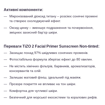
Активні компоненти:
Мікронізований діоксид титану – розсіює сонячні промені
та створює охолоджуючий ефект.
Оксид цинку – зменшує подразнення та почервоніння,
зміцнює захисний бар’єр шкіри.
Переваги TiZO 2 Facial Primer Sunscreen Non-tinted:
Захищає понад 97% шкідливих сонячних променів.
Фотостабільна формула зберігає ефект до 80 хвилин.
Не містить хімічних фільтрів, барвників, ароматизаторів,
консервантів та олій.
Залишає матовий фініш, ідеальний під макіяж.
Прозоре покриття не впливає на тон шкіри.
Комфортна для чутливої шкіри.
Безпечний для морської екосистеми та коралових рифів.