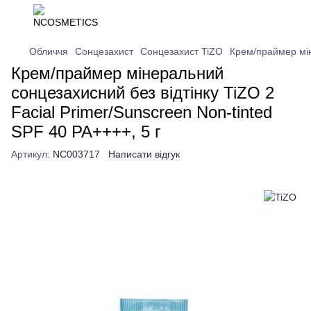
Обличчя
Сонцезахист
Сонцезахист TiZO
Крем/праймер мін
Крем/праймер мінеральний
сонцезахисний без відтінку TiZO 2
Facial Primer/Sunscreen Non-tinted
SPF 40 PA++++, 5 г
Артикул:
NC003717
Написати відгук