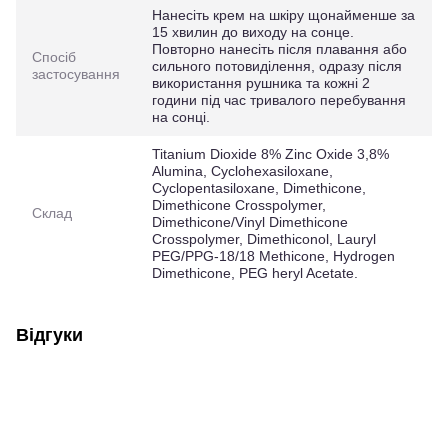
Нанесіть крем на шкіру щонайменше за
15 хвилин до виходу на сонце.
Повторно нанесіть після плавання або
Спосіб
сильного потовиділення, одразу після
застосування
використання рушника та кожні 2
години під час тривалого перебування
на сонці.
Titanium Dioxide 8% Zinc Oxide 3,8%
Alumina, Cyclohexasiloxane,
Cyclopentasiloxane, Dimethicone,
Dimethicone Crosspolymer,
Склад
Dimethicone/Vinyl Dimethicone
Crosspolymer, Dimethiconol, Lauryl
PEG/PPG-18/18 Methicone, Hydrogen
Dimethicone, PEG heryl Acetate.
Відгуки