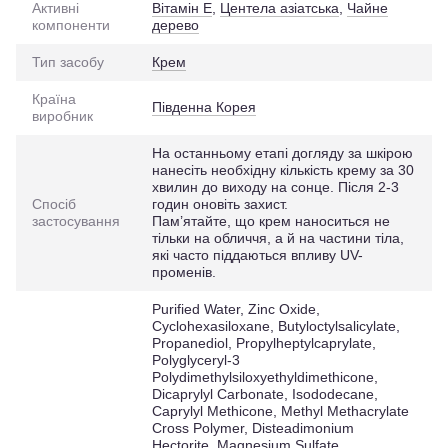
Активні
Вітамін Е
,
Центела азіатська
,
Чайне
компоненти
дерево
Тип засобу
Крем
Країна
Південна Корея
виробник
На останньому етапі догляду за шкірою
нанесіть необхідну кількість крему за 30
хвилин до виходу на сонце. Після 2-3
Спосіб
годин оновіть захист.
застосування
Пам’ятайте, що крем наноситься не
тільки на обличчя, а й на частини тіла,
які часто піддаються впливу UV-
променів.
Purified Water, Zinc Oxide,
Cyclohexasiloxane, Butyloctylsalicylate,
Propanediol, Propylheptylcaprylate,
Polyglyceryl-3
Polydimethylsiloxyethyldimethicone,
Dicaprylyl Carbonate, Isododecane,
Caprylyl Methicone, Methyl Methacrylate
Cross Polymer, Disteadimonium
Hectorite, Magnesium Sulfate,