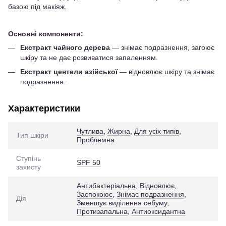
базою під макіяж.
Основні компоненти:
Екстракт чайного дерева
— знімає подразнення, загоює
шкіру та не дає розвиватися запаленням.
Екстракт центели азійської
— відновлює шкіру та знімає
подразнення.
Характеристики
Чутлива
,
Жирна
,
Для усіх типів
,
Тип шкіри
Проблемна
Ступінь
SPF 50
захисту
Антибактеріальна
,
Відновлює
,
Заспокоює
,
Знімає подразнення
,
Дія
Зменшує виділення себуму
,
Протизапальна
,
Антиоксидантна