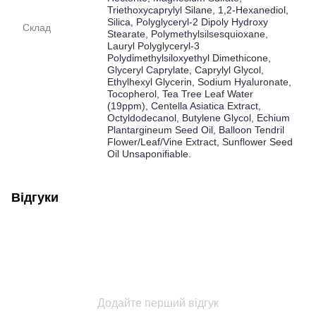
Triethoxycaprylyl Silane, 1,2-Hexanediol,
Silica, Polyglyceryl-2 Dipoly Hydroxy
Склад
Stearate, Polymethylsilsesquioxane,
Lauryl Polyglyceryl-3
Polydimethylsiloxyethyl Dimethicone,
Glyceryl Caprylate, Caprylyl Glycol,
Ethylhexyl Glycerin, Sodium Hyaluronate,
Tocopherol, Tea Tree Leaf Water
(19ppm), Centella Asiatica Extract,
Octyldodecanol, Butylene Glycol, Echium
Plantargineum Seed Oil, Balloon Tendril
Flower/Leaf/Vine Extract, Sunflower Seed
Oil Unsaponifiable.
Відгуки
Додайте перший відгук