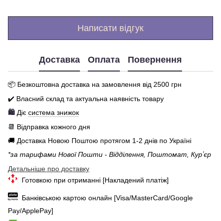
Написати відгук
Доставка
Оплата
Повернення
📦 Бе
зкоштовна доставка на замовлення від 250
0
грн
✔️ Власний склад та актуальна наявність товару
🛍️
Діє
система знижок
📆 Відправка кожного дня
🚚 Доставка Новою Поштою протягом 1-2 днів по Україні
*за тарифами Нової Пошти - Відділення, Поштомат, Курʼєр
Детальніше про доставку
Готовкою при отриманні [Накладений платіж]
Банківською картою онлайн [Visa/MasterCard/Google
Pay/ApplePay]