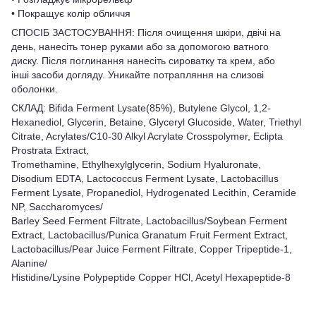
• Покращує колір обличчя
СПОСІБ ЗАСТОСУВАННЯ: Після очищення шкіри, двічі на
день, нанесіть тонер руками або за допомогою ватного
диску. Після поглинання нанесіть сироватку та крем, або
інші засоби догляду. Уникайте потрапляння на слизові
оболонки.
СКЛАД: Bifida Ferment Lysate(85%), Butylene Glycol, 1,2-
Hexanediol, Glycerin, Betaine, Glyceryl Glucoside, Water, Triethyl
Citrate, Acrylates/C10-30 Alkyl Acrylate Crosspolymer, Eclipta
Prostrata Extract,
Tromethamine, Ethylhexylglycerin, Sodium Hyaluronate,
Disodium EDTA, Lactococcus Ferment Lysate, Lactobacillus
Ferment Lysate, Propanediol, Hydrogenated Lecithin, Ceramide
NP, Saccharomyces/
Barley Seed Ferment Filtrate, Lactobacillus/Soybean Ferment
Extract, Lactobacillus/Punica Granatum Fruit Ferment Extract,
Lactobacillus/Pear Juice Ferment Filtrate, Copper Tripeptide-1,
Alanine/
Histidine/Lysine Polypeptide Copper HCl, Acetyl Hexapeptide-8