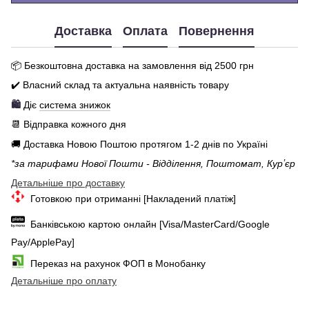
Доставка
Оплата
Повернення
📦 Бе
зкоштовна доставка на замовлення від 250
0
грн
✔️ Власний склад та актуальна наявність товару
🛍️
Діє
система знижок
📆 Відправка кожного дня
🚚 Доставка Новою Поштою протягом 1-2 днів по Україні
*за тарифами Нової Пошти - Відділення, Поштомат, Курʼєр
Детальніше про доставку
Готовкою при отриманні [Накладений платіж]
Банківською картою онлайн [Visa/MasterCard/Google
Pay/ApplePay]
Переказ на рахунок ФОП в Монобанку
Детальніше про оплату