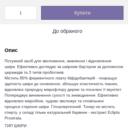
Купити
До обраного
Опис
Потужний засіб для зволоження, живлення і відновлення
шкіри. Ефективно доглядає за шкірним бар’єром за допомогою
церамідів та 3 типів пробіотиків.
Містить 85% ферментного лізату біфідобактерій - покращує
здатність шкіри до оновлення, збільшує еластичність тканин,
відновлює природну мікрофлору дерми та посилює її імунітет.
Попереджує виникнення сухості та зневоднення. Ефективно
відновлює мікробіом, чудово зволожує та сповільнює
процеси старіння шкіри. Гіпоалергенний. Тонер не містить
спирту, у складі тільки натуральний барвник - екстракт Eclipta
Prostrata.
ТИП ШКІРИ