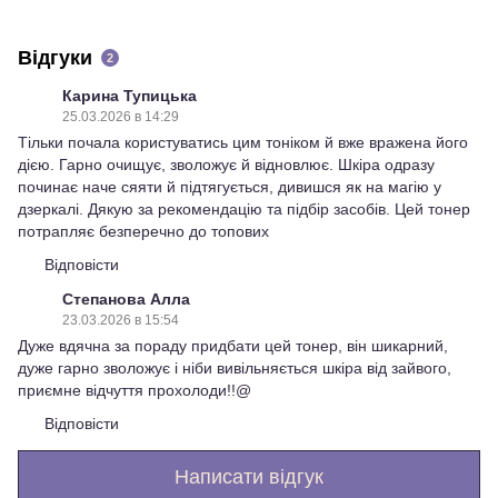
Відгуки
2
Карина Тупицька
25.03.2026 в 14:29
Тільки почала користуватись цим тоніком й вже вражена його
дією. Гарно очищує, зволожує й відновлює. Шкіра одразу
починає наче сяяти й підтягується, дивишся як на магію у
дзеркалі. Дякую за рекомендацію та підбір засобів. Цей тонер
потрапляє безперечно до топових
Відповісти
Степанова Алла
23.03.2026 в 15:54
Дуже вдячна за пораду придбати цей тонер, він шикарний,
дуже гарно зволожує і ніби вивільняється шкіра від зайвого,
приємне відчуття прохолоди!!@
Відповісти
Написати відгук