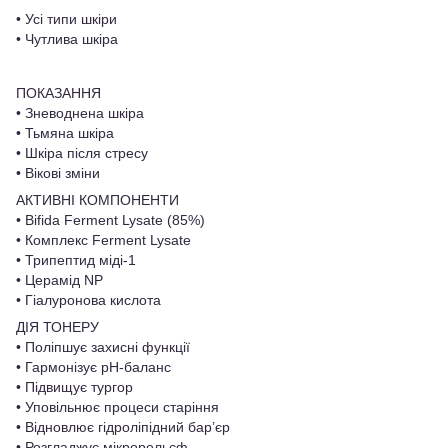
• Усі типи шкіри
• Чутлива шкіра
ПОКАЗАННЯ
• Зневоднена шкіра
• Тьмяна шкіра
• Шкіра після стресу
• Вікові зміни
АКТИВНІ КОМПОНЕНТИ
• Bifida Ferment Lysate (85%)
• Комплекс Ferment Lysate
• Трипептид міді-1
• Церамід NP
• Гіалуронова кислота
ДІЯ ТОНЕРУ
• Поліпшує захисні функції
• Гармонізує pH-баланс
• Підвищує тургор
• Уповільнює процеси старіння
• Відновлює гідроліпідний бар’єр
• Розгладжує мікрорельєф