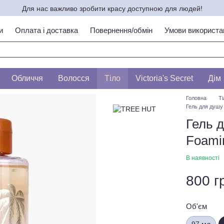
Для нас важливо зробити красу доступною для людей!
и
Оплата і доставка
Повернення/обмін
Умови використа
ипу шкіри по ЛЕСЛІ БАУМАНН
Обличчя
Волосся
Тіло
Victoria's Secret
Дім
Головна
Ті
Гель для душу
Гель 
Foami
В наявності
800 г
Об'єм