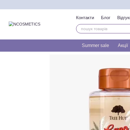
Перейти до основного контенту
Контакти
Блог
Відгук
Тест на визначення т
Summer sale
Акції