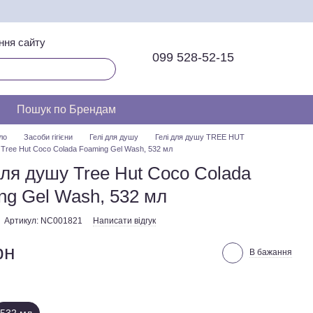
ння сайту
099 528-52-15
Пошук по Брендам
ло
Засоби гігієни
Гелі для душу
Гелі для душу TREE HUT
 Tree Hut Coco Colada Foaming Gel Wash, 532 мл
для душу Tree Hut Coco Colada
ng Gel Wash, 532 мл
Артикул: NC001821
Написати відгук
рн
В бажання