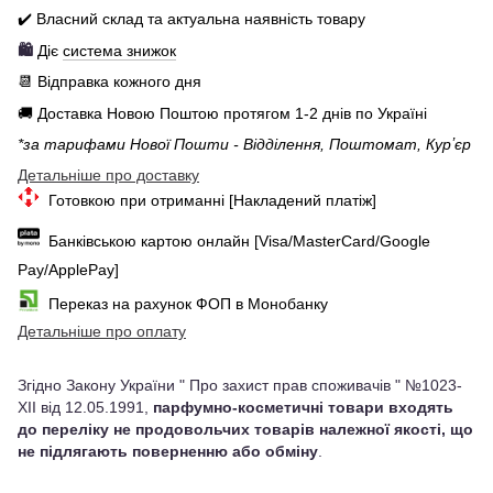
✔️ Власний склад та актуальна наявність товару
🛍️
Діє
система знижок
📆 Відправка кожного дня
🚚 Доставка Новою Поштою протягом 1-2 днів по Україні
*за тарифами Нової Пошти - Відділення, Поштомат, Курʼєр
Детальніше про доставку
Готовкою при отриманні [Накладений платіж]
Банківською картою онлайн [Visa/MasterCard/Google
Pay/ApplePay]
Переказ на рахунок ФОП в Монобанку
Детальніше про оплату
Згідно Закону України " Про захист прав споживачів " №1023-
XII від 12.05.1991,
парфумно-косметичні товари входять
до переліку не продовольчих товарів належної якості, що
не підлягають поверненню або обміну
.