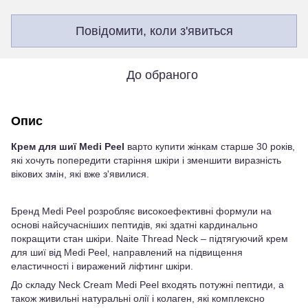
Повідомити, коли з'явиться
До обраного
Опис
Крем для шиї Medi Peel
варто купити жінкам старше 30 років,
які хочуть попередити старіння шкіри і зменшити виразність
вікових змін, які вже з'явилися.
Бренд Medi Peel розробляє високоефективні формули на
основі найсучасніших пептидів, які здатні кардинально
покращити стан шкіри. Naite Thread Neck – підтягуючий крем
для шиї від Medi Peel, направлений на підвищення
еластичності і виражений ліфтинг шкіри.
До складу Neck Cream Medi Peel входять потужні пептиди, а
також живильні натуральні олії і колаген, які комплексно