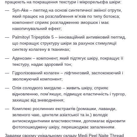
працюють на покращення текстури і мікрорельєфа шкіри:
Syn-Ake – пептид на основі синтетичної змііної отрути,
який працює на розслаблення м'язів по типу ботокса;
компонент сприяє розгладженню зморшок і має
накопичувальний ефект;
Palmitoyl Tripeptide 5 – інноваційний антивіковий пептид,
що покращує структуру шкіри за рахунок стимуляції
синтезу колагену в тканинах;
Аденозин – компонент, який підтягує шкіру, покращує її
текстуру, надає здоровий тон;
Гідролізований колаген – ліфтинговий, заспокоюючий і
зволожуючий компонент;
Олія солодкого мигдалю – живить шкіру, сприяє
відновленню, пом'якшує, підвищує еластичність і тургор,
захищає від зневоднення;
Комплекс рослинних екстрактів (ромашки, лаванди,
зеленого чаю, центели азіатської та ін.) володіє
антиоксидантними властивостями, допомагає відновити
фотопошкоджену шкіру, перешкоджає запаленням.
Завдяки своєму унікальному складу Medi Peel Naite Thread