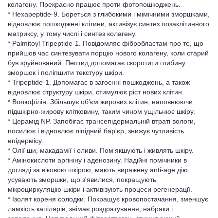
колагену. Прекрасно працює проти фотопошкоджень.
* Hexapeptide-9. Бореться з глибокими і мімічними зморшками,
відновлює пошкоджені клітини, активізує синтез позаклітинного
матриксу, у тому числі і синтез колагену.
* Palmitoyl Tripeptide-1. Повідомляє фібробластам про те, що
прийшов час синтезувати порцію нового колагену, коли старий
був зруйнований. Пептид допомагає скоротити глибину
зморшок і поліпшити текстуру шкіри.
* Tripeptide-1. Допомагає в загоєнні пошкоджень, а також
відновлює структуру шкіри, стимулює рiст нових клітин.
* Волюфiлiн. Збільшує об'єм жирових клітин, наповнюючи
підшкірно-жирову клітковину, таким чином ущільнює шкіру.
* Церамід NP. Запобігає трансепідермальній втраті вологи,
посилює і відновлює ліпідний бар'єр, знижує чутливість
епідермісу.
* Олії ши, макадамії і оливи. Пом'якшують і живлять шкіру.
* Амінокислоти аргініну і аденозину. Надійні помічники в
догляді за віковою шкірою, мають виражену anti-age дію,
усувають зморшки, що з'явилися, покращують
мікроциркуляцію шкіри і активізують процеси регенерації.
* Ізолят кореня солодки. Покращує кровопостачання, зменшує
ламкість капілярів, знімає роздратування, набряки і