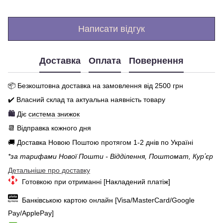
Написати відгук
Доставка
Оплата
Повернення
📦 Бе
зкоштовна доставка на замовлення від 250
0
грн
✔️ Власний склад та актуальна наявність товару
🛍️
Діє
система знижок
📆 Відправка кожного дня
🚚 Доставка Новою Поштою протягом 1-2 днів по Україні
*за тарифами Нової Пошти - Відділення, Поштомат, Курʼєр
Детальніше про доставку
Готовкою при отриманні [Накладений платіж]
Банківською картою онлайн [Visa/MasterCard/Google
Pay/ApplePay]