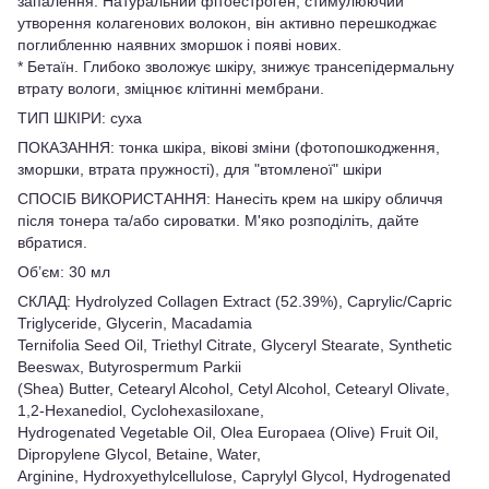
запалення. Натуральний фiтоестроген, стимулюючий
утворення колагенових волокон, він активно перешкоджає
поглибленню наявних зморшок і появі нових.
* Бетаїн. Глибоко зволожує шкіру, знижує трансепідермальну
втрату вологи, зміцнює клітинні мембрани.
ТИП ШКІРИ: суха
ПОКАЗАННЯ: тонка шкіра, вікові зміни (фотопошкодження,
зморшки, втрата пружності), для "втомленої" шкіри
СПОСІБ ВИКОРИСТАННЯ: Нанесіть крем на шкіру обличчя
після тонера та/або сироватки. М'яко розподіліть, дайте
вбратися.
Об’єм: 30 мл
СКЛАД: Hydrolyzed Collagen Extract (52.39%), Caprylic/Capric
Triglyceride, Glycerin, Macadamia
Ternifolia Seed Oil, Triethyl Citrate, Glyceryl Stearate, Synthetic
Beeswax, Butyrospermum Parkii
(Shea) Butter, Cetearyl Alcohol, Cetyl Alcohol, Cetearyl Olivate,
1,2-Hexanediol, Cyclohexasiloxane,
Hydrogenated Vegetable Oil, Olea Europaea (Olive) Fruit Oil,
Dipropylene Glycol, Betaine, Water,
Arginine, Hydroxyethylcellulose, Caprylyl Glycol, Hydrogenated