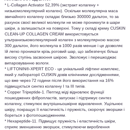
* L-Collagen Activator 52,39% (экстракт колагену +
низькомолекулярний колаген). Оскільки молекулярна маса
звичайного колагену складає близько 300000 дальтон, то за
рахунок своєї великої молекули не може проникнути в шари
шкіри, а залишається на поверхні. Тому у складі крему CUSKIN
CLEAN-UP COLLAGEN CREAM використовується
ультранизькомолекулярний колаген з молекулярною масою
300 дальтон, його молекула в 1000 разів менше і це дозволяє
їй легко проникати крізь роговий шар, що забезпечує більш
високу ступiнь засвоєння шкірою. Зволожує і перешкоджає
випаровуванню вологи.
* LIFTONIN®-XPERT ECO - це унікальний ліфтинг-комплекс,
який у лабораторії CUSKIN довів клінічними дослідженнями,
що вже через 72 години після його використання на 16%
підвищується синтез колагену І та ІІІ типів.
* Copper Tripeptide-1. Пептид міді відновлює функції
пошкоджених фiбропластiв, запускає і підтримує синтез
колагену, стимулює внутрішньошкірне відновлення. Ущільнює
шкіру, покращує її еластичність і пружність, скорочує зморшки і
бореться з фотопошкодженням.
* Hexapeptide-11. Підвищує пружність і еластичність шкіри,
сприяє зменшенню зморшок, стимулюючи вироблення