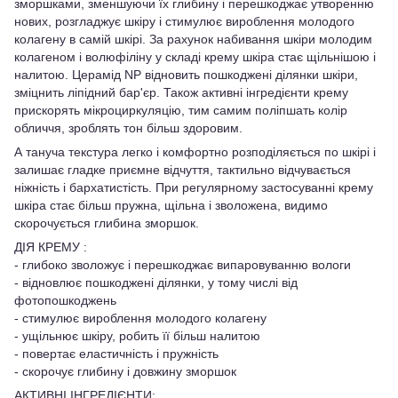
зморшками, зменшуючи їх глибину і перешкоджає утворенню
нових, розгладжує шкіру і стимулює вироблення молодого
колагену в самій шкірі. За рахунок набивання шкіри молодим
колагеном і волюфiлiну у складі крему шкіра стає щільнішою і
налитою. Церамід NP вiдновить пошкоджені ділянки шкіри,
зміцнить ліпідний бар'єр. Також активні інгредієнти крему
прискорять мікроциркуляцію, тим самим поліпшать колір
обличчя, зроблять тон бiльш здоровим.
А тануча текстура легко і комфортно розподіляється по шкірі і
залишає гладке приємне відчуття, тактильно відчувається
ніжність і бархатистість. При регулярному застосуванні крему
шкіра стає більш пружна, щільна і зволожена, видимо
скорочується глибина зморшок.
ДІЯ КРЕМУ :
- глибоко зволожує і перешкоджає випаровуванню вологи
- відновлює пошкоджені ділянки, у тому числі від
фотопошкоджень
- стимулює вироблення молодого колагену
- ущільнює шкіру, робить її більш налитою
- повертає еластичність і пружність
- скорочує глибину і довжину зморшок
АКТИВНІ ІНГРЕДІЄНТИ: