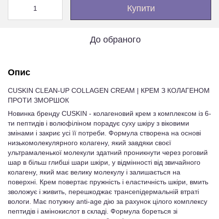
Купити
До обраного
Опис
CUSKIN CLEAN-UP COLLAGEN CREAM | КРЕМ З КОЛАГЕНОМ
ПРОТИ ЗМОРШОК
Новинка бренду CUSKIN - колагеновий крем з комплексом iз 6-
ти пептидів і волюфiлiном порадує суху шкіру з віковими
змінами і закриє усі її потреби. Формула створена на основі
низькомолекулярного колагену, який завдяки своєї
ультрамаленької молекули здатний проникнути через роговий
шар в бiльш глибші шари шкіри, у відмінності від звичайного
колагену, який має велику молекулу і залишається на
поверхні. Крем повертає пружність і еластичність шкіри, вмить
зволожує і живить, перешкоджає трансепідермальній втраті
вологи. Має потужну anti-age дію за рахунок цілого комплексу
пептидів і амінокислот в складі. Формула бореться зі