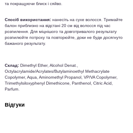
та покращуючи блиск і сяйво.
Спосіб використання:
нанесіть на сухе волосся. Тримайте
балон приблизно на відстані 20 см від волосся під час
розпилення. Для міцнішого та довготривалого результату
розпилюйте потроху та повторюйте, доки не буде досягнуто
бажаного результату.
Склад:
Dimethyl Ether, Alcohol Denat.,
Octylacrylamide/Acrylates/Butylaminoethyl Methacrylate
Copolymer, Aqua, Aminomethyl Propanol, VP/VA Copolymer,
Trimethylsiloxyphenyl Dimethicone, Panthenol, Citric Acid,
Parfum.
Відгуки