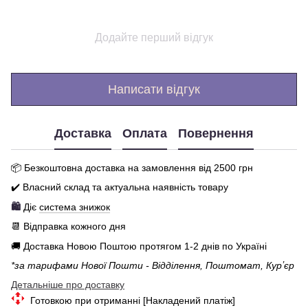
Додайте перший відгук
Написати відгук
Доставка
Оплата
Повернення
📦 Бе
зкоштовна доставка на замовлення від 250
0
грн
✔️ Власний склад та актуальна наявність товару
🛍️
Діє
система знижок
📆 Відправка кожного дня
🚚 Доставка Новою Поштою протягом 1-2 днів по Україні
*за тарифами Нової Пошти - Відділення, Поштомат, Курʼєр
Детальніше про доставку
Готовкою при отриманні [Накладений платіж]