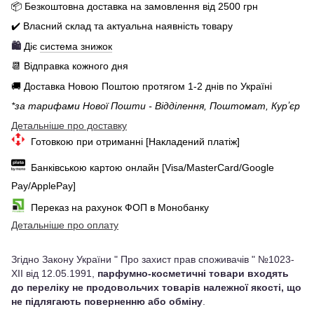
📦 Бе
зкоштовна доставка на замовлення від 250
0
грн
✔️ Власний склад та актуальна наявність товару
🛍️
Діє
система знижок
📆 Відправка кожного дня
🚚 Доставка Новою Поштою протягом 1-2 днів по Україні
*за тарифами Нової Пошти - Відділення, Поштомат, Курʼєр
Детальніше про доставку
Готовкою при отриманні [Накладений платіж]
Банківською картою онлайн [Visa/MasterCard/Google
Pay/ApplePay]
Переказ на рахунок ФОП в Монобанку
Детальніше про оплату
Згідно Закону України " Про захист прав споживачів " №1023-
XII від 12.05.1991,
парфумно-косметичні товари входять
до переліку не продовольчих товарів належної якості, що
не підлягають поверненню або обміну
.