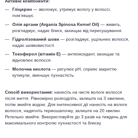
Активні компоненти:
Гліцерин
— зволожує, утримує вологу у волоссі,
помʼякшує.
Олія аргани (Argania Spinosa Kernel Oil)
— живить,
розгладжує, надає блиск, захищає від пересушування.
Гідролізований шовк
— розгладжує, ущільнює волосся,
надає шовковистості.
Токоферол (вітамін Е)
— антиоксидант, захищає та
відновлює волосся.
Молочна кислота
— регулює pH, сприяє закриттю
кутикули, зменшує пухнастість.
Спосіб використання:
нанесіть на чисте вологе волосся
після миття. Рівномірно розподіліть, залиште на 3 хвилини,
потім змийте водою. Для інитенсивної дії нанесіть на вологе
волосся, надягніть термошапочку, залиште на 20 хвилин.
Ретельно змийте. Використовуйте до 3 разів на тиждень для
максимального контролю пухнастості та блиску.