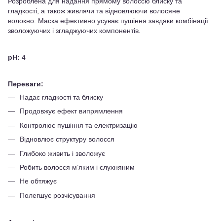
Розроблена для надання прямому волоссю блиску та
гладкості, а також живлячи та відновлюючи волосяне
волокно. Маска ефективно усуває пушіння завдяки комбінації
зволожуючих і згладжуючих компонентів.
рН:
4
Переваги:
Надає гладкості та блиску
Продовжує ефект випрямлення
Контролює пушіння та електризацію
Відновлює структуру волосся
Глибоко живить і зволожує
Робить волосся м’яким і слухняним
Не обтяжує
Полегшує розчісування