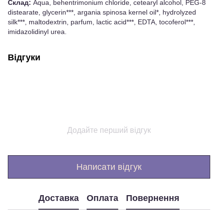
Склад:
Aqua, behentrimonium chloride, cetearyl alcohol, PEG-8
distearate, glycerin***, argania spinosa kernel oil*, hydrolyzed
silk***, maltodextrin, parfum, lactic acid***, EDTA, tocoferol***,
imidazolidinyl urea.
Відгуки
Додайте перший відгук
Написати відгук
Доставка
Оплата
Повернення