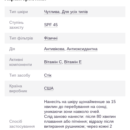
Тип шкіри
Чутлива
,
Для усіх типів
Ступінь
SPF 45
захисту
Тип фільтрів
Фізичні
Дія
Антивікова
,
Антиоксидантна
Активні
Вітамін С
,
Вітамін Е
компоненти
Тип засобу
Стік
Країна
США
виробник
Нанесіть на шкіру щонайменше за 15
хвилин до перебування на сонці,
уникаючи зони навколо очей.
Слід заново нанести: після 80 хвилин
Спосіб
плавання або пітніння; відразу після
застосування
витирання рушником; через кожні 2