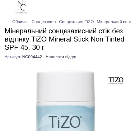
Обличчя
Сонцезахист
Сонцезахист TiZO
Мінеральний сонце
Мінеральний сонцезахисний стік без
відтінку TiZO Mineral Stick Non Tinted
SPF 45, 30 г
Артикул:
NC004442
Написати відгук