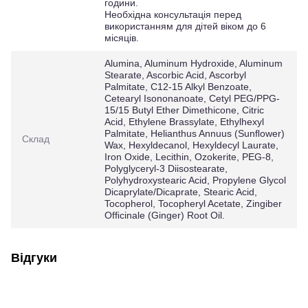
години.
Необхідна консультація перед
використанням для дітей віком до 6
місяців.
Alumina, Aluminum Hydroxide, Aluminum
Stearate, Ascorbic Acid, Ascorbyl
Palmitate, C12-15 Alkyl Benzoate,
Cetearyl Isononanoate, Cetyl PEG/PPG-
15/15 Butyl Ether Dimethicone, Citric
Acid, Ethylene Brassylate, Ethylhexyl
Palmitate, Helianthus Annuus (Sunﬂower)
Склад
Wax, Hexyldecanol, Hexyldecyl Laurate,
Iron Oxide, Lecithin, Ozokerite, PEG-8,
Polyglyceryl-3 Diisostearate,
Polyhydroxystearic Acid, Propylene Glycol
Dicaprylate/Dicaprate, Stearic Acid,
Tocopherol, Tocopheryl Acetate, Zingiber
Ofﬁcinale (Ginger) Root Oil.
Відгуки