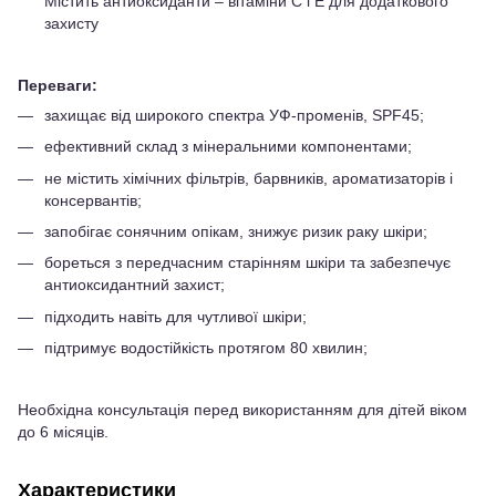
Містить антиоксиданти – вітаміни C і E для додаткового
захисту
Переваги:
захищає від широкого спектра УФ-променів, SPF45;
ефективний склад з мінеральними компонентами;
не містить хімічних фільтрів, барвників, ароматизаторів і
консервантів;
запобігає сонячним опікам, знижує ризик раку шкіри;
бореться з передчасним старінням шкіри та забезпечує
антиоксидантний захист;
підходить навіть для чутливої шкіри;
підтримує водостійкість протягом 80 хвилин;
Необхідна консультація перед використанням для дітей віком
до 6 місяців.
Характеристики