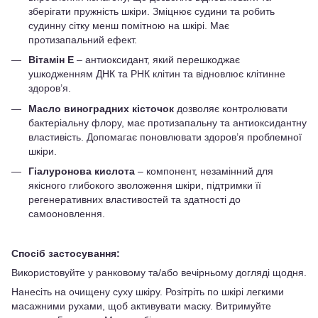
зберігати пружність шкіри. Зміцнює судини та робить
судинну сітку менш помітною на шкірі. Має
протизапальний ефект.
Вітамін Е
– антиоксидант, який перешкоджає
ушкодженням ДНК та РНК клітин та відновлює клітинне
здоров’я.
Масло виноградних кісточок
дозволяє контролювати
бактеріальну флору, має протизапальну та антиоксидантну
властивість. Допомагає поновлювати здоров’я проблемної
шкіри.
Гіалуронова кислота
– компонент, незамінний для
якісного глибокого зволоження шкіри, підтримки її
регенеративних властивостей та здатності до
самооновлення.
Спосіб застосування:
Використовуйте у ранковому та/або вечірньому догляді щодня.
Нанесіть на очищену суху шкіру. Розітріть по шкірі легкими
масажними рухами, щоб активувати маску. Витримуйте