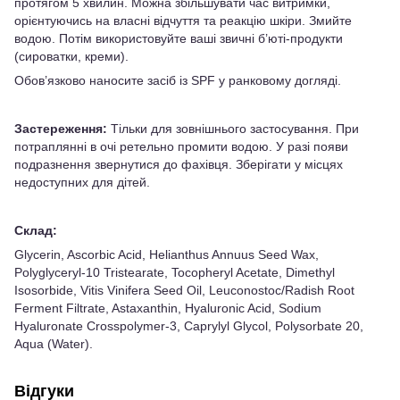
протягом 5 хвилин. Можна збільшувати час витримки,
орієнтуючись на власні відчуття та реакцію шкіри. Змийте
водою. Потім використовуйте ваші звичні б’юті-продукти
(сироватки, креми).
Обов’язково наносите засіб із SPF у ранковому догляді.
Застереження:
Тільки для зовнішнього застосування. При
потраплянні в очі ретельно промити водою. У разі появи
подразнення звернутися до фахівця. Зберігати у місцях
недоступних для дітей.
Склад:
Glycerin, Ascorbic Acid, Helianthus Annuus Seed Wax,
Polyglyceryl-10 Tristearate, Tocopheryl Acetate, Dimethyl
Isosorbide, Vitis Vinifera Seed Oil, Leuconostoc/Radish Root
Ferment Filtrate, Astaxanthin, Hyaluronic Acid, Sodium
Hyaluronate Crosspolymer-3, Caprylyl Glycol, Polysorbate 20,
Aqua (Water).
Відгуки