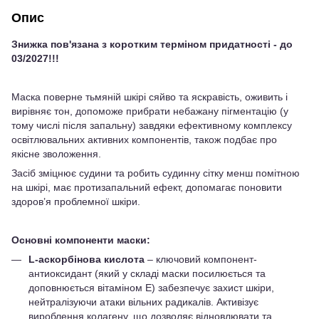
Опис
Знижка пов'язана з коротким терміном придатності - до
03/2027!!!
Маска поверне тьмяній шкірі сяйво та яскравість, оживить і
вирівняє тон, допоможе прибрати небажану пігментацію (у
тому числі після запальну) завдяки ефективному комплексу
освітлювальних активних компонентів, також подбає про
якісне зволоження.
Засіб зміцнює судини та робить судинну сітку менш помітною
на шкірі, має протизапальний ефект, допомагає поновити
здоров’я проблемної шкіри.
Основні компоненти маски:
L-аскорбінова кислота
– ключовий компонент-
антиоксидант (який у складі маски посилюється та
доповнюється вітаміном Е) забезпечує захист шкіри,
нейтралізуючи атаки вільних радикалів. Активізує
вироблення колагену, що дозволяє відновлювати та