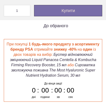
Купити
До обраного
При покупці
1 будь-якого продукту з асортименту
бренду PSA
отримайте
знижку -40%
на
один
із
двох товарів на вибір:
Бустер відновлюючий
зміцнюючий Liquid Panacea Centella & Kombucha
Firming Recovery Booster, 15 мл
або
Сироватка
зволожуюча поживна The Most Hyaluronic Super
Nutrient Hydration Serum, 30 мл
До кінця акції
0
00
00
00
дні
години
хв
сек