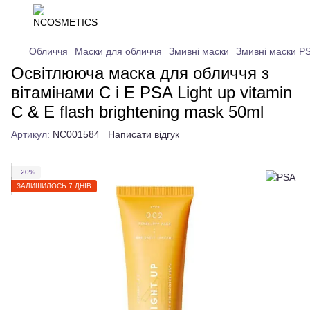
Обличчя
Маски для обличчя
Змивні маски
Змивні маски P
Освітлююча маска для обличчя з
вітамінами C і E PSA Light up vitamin
C & E flash brightening mask 50ml
Артикул:
NC001584
Написати відгук
−20%
ЗАЛИШИЛОСЬ 7 ДНІВ