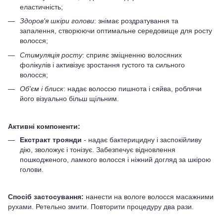
еластичність;
Здоров'я шкіри голови
: знімає роздратування та
запалення, створюючи оптимальне середовище для росту
волосся;
Стимуляція росту
: сприяє зміцненню волосяних
фолікулів і активізує зростання густого та сильного
волосся;
Об'єм і блиск
: надає волоссю пишнота і сяйва, роблячи
його візуально більш щільним.
Активні компоненти:
Екстракт троянди
- надає бактерицидну і заспокійливу
дію, зволожує і тонізує. Забезпечує відновлення
пошкодженого, ламкого волосся і ніжний догляд за шкірою
голови.
Спосіб застосування:
нанести на вологе волосся масажними
рухами. Ретельно змити. Повторити процедуру два рази.