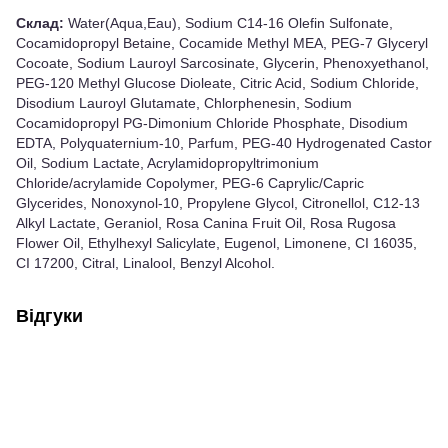
Склад:
Water(Aqua,Eau), Sodium C14-16 Olefin Sulfonate,
Cocamidopropyl Betaine, Cocamide Methyl MEA, PEG-7 Glyceryl
Cocoate, Sodium Lauroyl Sarcosinate, Glycerin, Phenoxyethanol,
PEG-120 Methyl Glucose Dioleate, Citric Acid, Sodium Chloride,
Disodium Lauroyl Glutamate, Chlorphenesin, Sodium
Cocamidopropyl PG-Dimonium Chloride Phosphate, Disodium
EDTA, Polyquaternium-10, Parfum, PEG-40 Hydrogenated Castor
Oil, Sodium Lactate, Acrylamidopropyltrimonium
Chloride/acrylamide Copolymer, PEG-6 Caprylic/Capric
Glycerides, Nonoxynol-10, Propylene Glycol, Citronellol, C12-13
Alkyl Lactate, Geraniol, Rosa Canina Fruit Oil, Rosa Rugosa
Flower Oil, Ethylhexyl Salicylate, Eugenol, Limonene, CI 16035,
CI 17200, Citral, Linalool, Benzyl Alcohol.
Відгуки