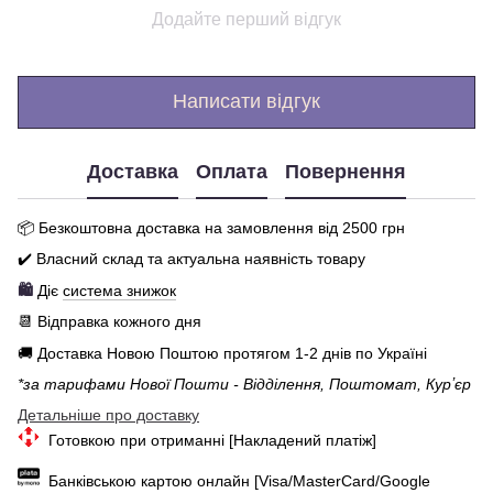
Додайте перший відгук
Написати відгук
Доставка
Оплата
Повернення
📦 Бе
зкоштовна доставка на замовлення від 250
0
грн
✔️ Власний склад та актуальна наявність товару
🛍️
Діє
система знижок
📆 Відправка кожного дня
🚚 Доставка Новою Поштою протягом 1-2 днів по Україні
*за тарифами Нової Пошти - Відділення, Поштомат, Курʼєр
Детальніше про доставку
Готовкою при отриманні [Накладений платіж]
Банківською картою онлайн [Visa/MasterCard/Google