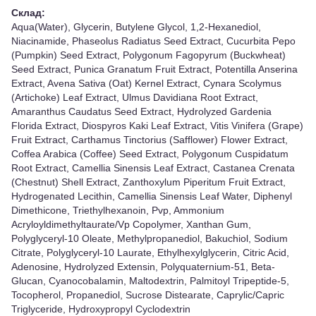
Склад:
Aqua(Water), Glycerin, Butylene Glycol, 1,2-Hexanediol,
Niacinamide, Phaseolus Radiatus Seed Extract, Cucurbita Pepo
(Pumpkin) Seed Extract, Polygonum Fagopyrum (Buckwheat)
Seed Extract, Punica Granatum Fruit Extract, Potentilla Anserina
Extract, Avena Sativa (Oat) Kernel Extract, Cynara Scolymus
(Artichoke) Leaf Extract, Ulmus Davidiana Root Extract,
Amaranthus Caudatus Seed Extract, Hydrolyzed Gardenia
Florida Extract, Diospyros Kaki Leaf Extract, Vitis Vinifera (Grape)
Fruit Extract, Carthamus Tinctorius (Safflower) Flower Extract,
Coffea Arabica (Coffee) Seed Extract, Polygonum Cuspidatum
Root Extract, Camellia Sinensis Leaf Extract, Castanea Crenata
(Chestnut) Shell Extract, Zanthoxylum Piperitum Fruit Extract,
Hydrogenated Lecithin, Camellia Sinensis Leaf Water, Diphenyl
Dimethicone, Triethylhexanoin, Pvp, Ammonium
Acryloyldimethyltaurate/Vp Copolymer, Xanthan Gum,
Polyglyceryl-10 Oleate, Methylpropanediol, Bakuchiol, Sodium
Citrate, Polyglyceryl-10 Laurate, Ethylhexylglycerin, Citric Acid,
Adenosine, Hydrolyzed Extensin, Polyquaternium-51, Beta-
Glucan, Cyanocobalamin, Maltodextrin, Palmitoyl Tripeptide-5,
Tocopherol, Propanediol, Sucrose Distearate, Caprylic/Capric
Triglyceride, Hydroxypropyl Cyclodextrin