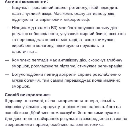
Активні компоненти:
Бакучіол - рослинний аналог ретинолу, який підходить
навіть чутливій шкірі. Має комплексну антивікову дію,
підтягуючи та вирівнюючи мікрорельєф.
Ніацинамід (вітамін В3) має багатофункціональну дію:
регулює себовиділення, усуваючи жирний блиск, освітлює
та перешкоджає появі пігментації, а також стимулює
вироблення колагену, підвищуючи пружність та
еластичність.
Комплекс пептидів має антивікову дію, скорочує глибину
зморшок, розгладжує та підтягує, стимулює регенерацію.
Ботулоподібний пептид аргірелін сприяє розслабленню
м'язів обличчя, тим самим перешкоджає появі мімічних
зморшок.
Спосіб використання:
Щоранку та ввечері, після використання тонера, візьміть
відповідну кількість продукту та рівномірно нанесіть його на
все обличчя. Дбайливо помасажуйте його легкими рухами.
Для досягнення найкращих результатів зосередьтеся на зонах
з вираженими порами, особливо на зоні метелика.