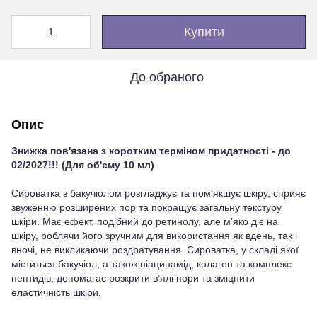
Купити
До обраного
Опис
Знижка пов'язана з коротким терміном придатності - до
02/2027!!! (Для об'єму 10 мл)
Сироватка з бакучіолом розгладжує та пом'якшує шкіру, сприяє
звуженню розширених пор та покращує загальну текстуру
шкіри. Має ефект, подібний до ретинолу, але м’яко діє на
шкіру, роблячи його зручним для використання як вдень, так і
вночі, не викликаючи роздратування. Сироватка, у складі якої
міститься бакучіол, а також ніацинамід, колаген та комплекс
пептидів, допомагає розкрити в’ялі пори та зміцнити
еластичність шкіри.
⠀