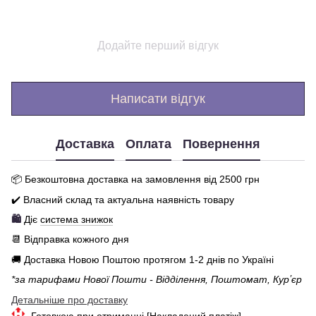
Додайте перший відгук
Написати відгук
Доставка
Оплата
Повернення
📦 Бе
зкоштовна доставка на замовлення від 250
0
грн
✔️ Власний склад та актуальна наявність товару
🛍️
Діє
система знижок
📆 Відправка кожного дня
🚚 Доставка Новою Поштою протягом 1-2 днів по Україні
*за тарифами Нової Пошти - Відділення, Поштомат, Курʼєр
Детальніше про доставку
Готовкою при отриманні [Накладений платіж]