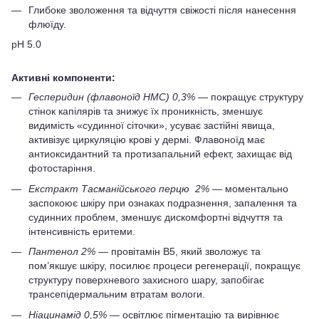
Глибоке зволоження та відчуття свіжості після нанесення
флюїду.
pH 5.0
Активні компоненти:
Гесперидин (флавоноїд HMC) 0,3%
— покращує структуру
стінок капілярів та знижує їх проникність, зменшує
видимість «судинної сіточки», усуває застійні явища,
активізує циркуляцію крові у дермі. Флавоноїд має
антиоксидантний та протизапальний ефект, захищає від
фотостаріння.
Екстракт Тасманійського перцю 2%
— моментально
заспокоює шкіру при ознаках подразнення, запалення та
судинних проблем, зменшує дискомфортні відчуття та
інтенсивність еритеми.
Пантенол 2%
— провітамін B5, який зволожує та
пом’якшує шкіру, посилює процеси регенерації, покращує
структуру поверхневого захисного шару, запобігає
трансепідермальним втратам вологи.
Ніацинамід 0,5%
— освітлює пігментацію та вирівнює