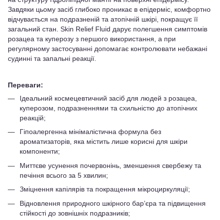
Завдяки цьому засіб глибоко проникає в епідерміс, комфортно
відчувається на подразненій та атопічній шкірі, покращує її
загальний стан. Skin Relief Fluid дарує полегшення симптомів
розацеа та куперозу з першого використання, а при
регулярному застосуванні допомагає контролювати небажані
судинні та запальні реакції.
Переваги:
Ідеальний космецевтичний засіб для людей з розацеа,
куперозом, подразненнями та схильністю до атопічних
реакцій;
Гіпоалергенна мінімалістична формула без
ароматизаторів, яка містить лише корисні для шкіри
компоненти;
Миттєве усунення почервонінь, зменшення свербежу та
печіння всього за 5 хвилин;
Зміцнення капілярів та покращення мікроциркуляції;
Відновлення природного шкірного бар’єра та підвищення
стійкості до зовнішніх подразників;