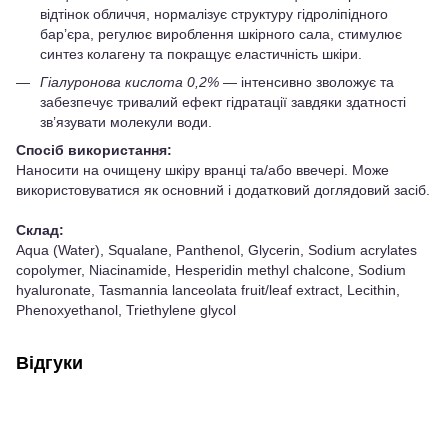
відтінок обличчя, нормалізує структуру гідроліпідного
бар’єра, регулює вироблення шкірного сала, стимулює
синтез колагену та покращує еластичність шкіри.
Гіалуронова кислота 0,2%
— інтенсивно зволожує та
забезпечує тривалий ефект гідратації завдяки здатності
зв’язувати молекули води.
Спосіб використання:
Наносити на очищену шкіру вранці та/або ввечері. Може
використовуватися як основний і додатковий доглядовий засіб.
Склад:
Aqua (Water), Squalane, Panthenol, Glycerin, Sodium acrylates
copolymer, Niacinamide, Hesperidin methyl chalcone, Sodium
hyaluronate, Tasmannia lanceolata fruit/leaf extract, Lecithin,
Phenoxyethanol, Triethylene glycol
Відгуки