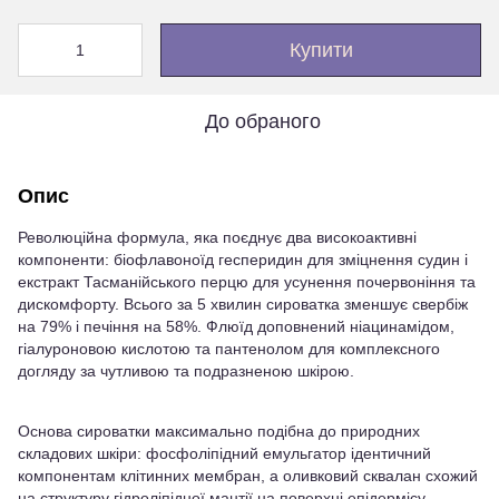
Купити
До обраного
Опис
Революційна формула, яка поєднує два високоактивні
компоненти: біофлавоноїд гесперидин для зміцнення судин і
екстракт Тасманійського перцю для усунення почервоніння та
дискомфорту. Всього за 5 хвилин сироватка зменшує свербіж
на 79% і печіння на 58%. Флюїд доповнений ніацинамідом,
гіалуроновою кислотою та пантенолом для комплексного
догляду за чутливою та подразненою шкірою.
Основа сироватки максимально подібна до природних
складових шкіри: фосфоліпідний емульгатор ідентичний
компонентам клітинних мембран, а оливковий сквалан схожий
на структуру гідроліпідної мантії на поверхні епідермісу.