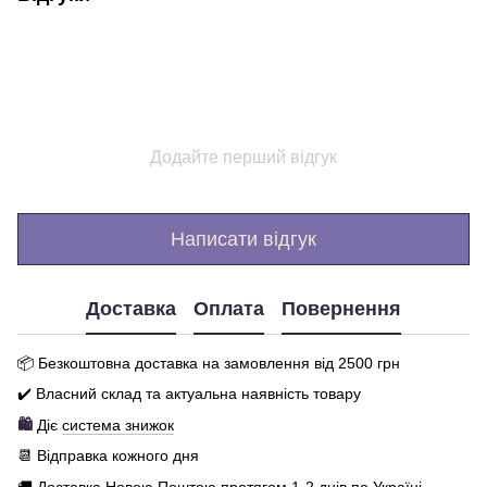
Додайте перший відгук
Написати відгук
Доставка
Оплата
Повернення
📦 Бе
зкоштовна доставка на замовлення від 250
0
грн
✔️ Власний склад та актуальна наявність товару
🛍️
Діє
система знижок
📆 Відправка кожного дня
🚚 Доставка Новою Поштою протягом 1-2 днів по Україні