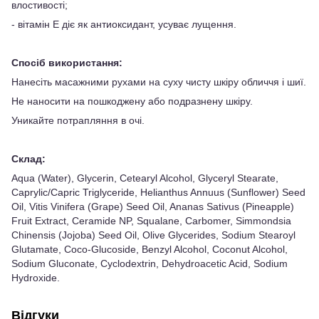
влостивості;
- вітамін Е діє як антиоксидант, усуває лущення.
Спосіб використання:
Нанесіть масажними рухами на суху чисту шкіру обличчя і шиї.
Не наносити на пошкоджену або подразнену шкіру.
Уникайте потрапляння в очі.
Склад:
Aqua (Water), Glycerin, Cetearyl Alcohol, Glyceryl Stearate,
Caprylic/Capric Triglyceride, Helianthus Annuus (Sunflower) Seed
Oil, Vitis Vinifera (Grape) Seed Oil, Ananas Sativus (Pineapple)
Fruit Extract, Ceramide NP, Squalane, Carbomer, Simmondsia
Chinensis (Jojoba) Seed Oil, Olive Glycerides, Sodium Stearoyl
Glutamate, Coco-Glucoside, Benzyl Alcohol, Coconut Alcohol,
Sodium Gluconate, Cyclodextrin, Dehydroacetic Acid, Sodium
Hydroxide.
Відгуки