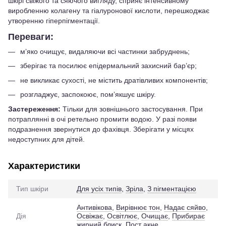
шкірі свіжого та сяючого вигляду, сприяє інтенсивному
виробленню колагену та гіалуронової кислоти, перешкоджає
утворенню гіперпігментації.
Переваги:
м’яко очищує, видаляючи всі частинки забруднень;
зберігає та посилює епідермальний захисний бар’єр;
не викликає сухості, не містить дратівливих компонентів;
розгладжує, заспокоює, пом’якшує шкіру.
Застереження:
Тільки для зовнішнього застосування. При
потраплянні в очі ретельно промити водою. У разі появи
подразнення звернутися до фахівця. Зберігати у місцях
недоступних для дітей.
Характеристики
Тип шкіри
Для усіх типів
,
Зріла
,
З пігментацією
Антивікова
,
Вирівнює тон
,
Надає сяйво
,
Дія
Освіжає
,
Освітлює
,
Очищає
,
Прибирає
жирний блиск
,
Пост акне