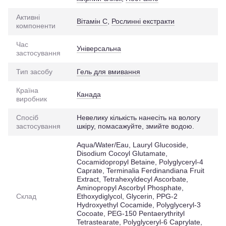
Активні
Вітамін С
,
Рослинні екстракти
компоненти
Час
Універсальна
застосування
Тип засобу
Гель для вмивання
Країна
Канада
виробник
Спосіб
Невелику кількість нанесіть на вологу
застосування
шкіру, помасажуйте, змийте водою.
Aqua/Water/Eau, Lauryl Glucoside,
Disodium Cocoyl Glutamate,
Cocamidopropyl Betaine, Polyglyceryl-4
Caprate, Terminalia Ferdinandiana Fruit
Extract, Tetrahexyldecyl Ascorbate,
Aminopropyl Ascorbyl Phosphate,
Склад
Ethoxydiglycol, Glycerin, PPG-2
Hydroxyethyl Cocamide, Polyglyceryl-3
Cocoate, PEG-150 Pentaerythrityl
Tetrastearate, Polyglyceryl-6 Caprylate,