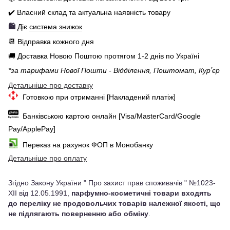
✔️ Власний склад та актуальна наявність товару
🛍️
Діє
система знижок
📆 Відправка кожного дня
🚚 Доставка Новою Поштою протягом 1-2 днів по Україні
*за тарифами Нової Пошти - Відділення, Поштомат, Курʼєр
Детальніше про доставку
Готовкою при отриманні [Накладений платіж]
Банківською картою онлайн [Visa/MasterCard/Google
Pay/ApplePay]
Переказ на рахунок ФОП в Монобанку
Детальніше про оплату
Згідно Закону України " Про захист прав споживачів " №1023-
XII від 12.05.1991,
парфумно-косметичні товари входять
до переліку не продовольчих товарів належної якості, що
не підлягають поверненню або обміну
.