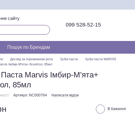
ння сайту
099 528-52-15
Пошук по Брендам
ло
Догляд за порожниною рота
Зубні пасти
Зубні пасти MARVIS
arvis Імбир-М'ята+ Ксилітол, 85мл
 Паста Marvis Імбир-М'ята+
тол, 85мл
ності
Артикул: NC000764
Написати відгук
рн
В бажання