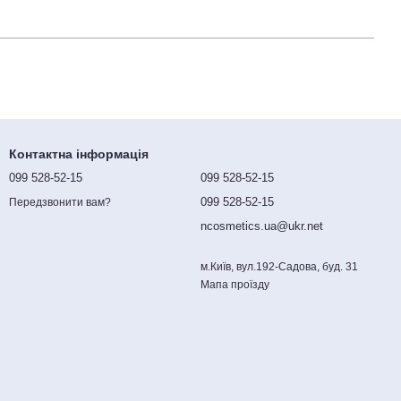
Контактна інформація
099 528-52-15
099 528-52-15
099 528-52-15
Передзвонити вам?
ncosmetics.ua@ukr.net
м.Київ, вул.192-Садова, буд. 31
Мапа проїзду