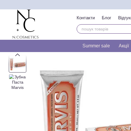
Перейти до основного контенту
Контакти
Блог
Відгук
Тест на визначення т
Summer sale
Акції