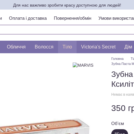
Для нас важливо зробити красу доступною для людей!
и
Оплата і доставка
Повернення/обмін
Умови використа
ипу шкіри по ЛЕСЛІ БАУМАНН
Обличчя
Волосся
Тіло
Victoria's Secret
Дім
Головна
Ті
Зубна Паста M
Зубна
Ксилі
Немає в наяв
350 г
Об'єм