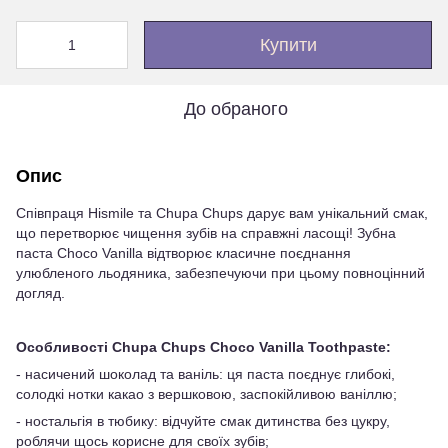
Купити
До обраного
Опис
Співпраця Hismile та Chupa Chups дарує вам унікальний смак,
що перетворює чищення зубів на справжні ласощі! Зубна
паста Choco Vanilla відтворює класичне поєднання
улюбленого льодяника, забезпечуючи при цьому повноцінний
догляд.
Особливості Chupa Chups Choco Vanilla Toothpaste:
- насичений шоколад та ваніль: ця паста поєднує глибокі,
солодкі нотки какао з вершковою, заспокійливою ваніллю;
- ностальгія в тюбику: відчуйте смак дитинства без цукру,
роблячи щось корисне для своїх зубів;