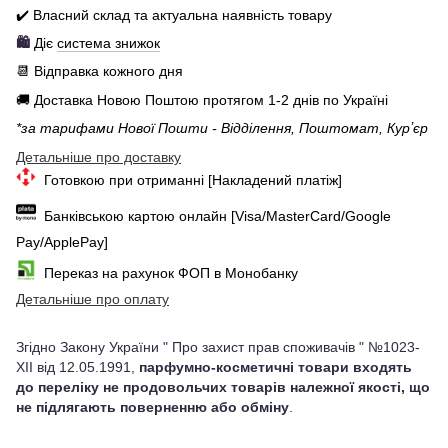
✔️ Власний склад та актуальна наявність товару
🛍️
Діє
система знижок
📆 Відправка кожного дня
🚚 Доставка Новою Поштою протягом 1-2 днів по Україні
*за тарифами Нової Пошти - Відділення, Поштомат, Курʼєр
Детальніше про доставку
Готовкою при отриманні [Накладений платіж]
Банківською картою онлайн [Visa/MasterCard/Google
Pay/ApplePay]
Переказ на рахунок ФОП в Монобанку
Детальніше про оплату
Згідно Закону України " Про захист прав споживачів " №1023-
XII від 12.05.1991,
парфумно-косметичні товари входять
до переліку не продовольчих товарів належної якості, що
не підлягають поверненню або обміну
.