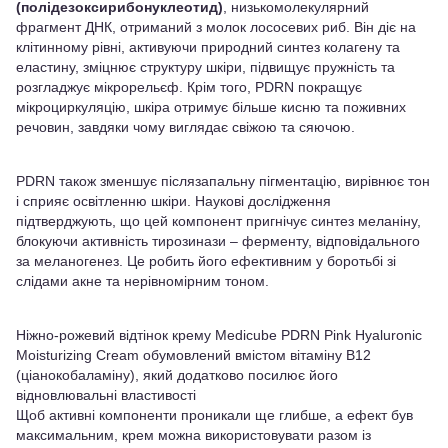
(полідезоксирибонуклеотид)
, низькомолекулярний
фрагмент ДНК, отриманий з молок лососевих риб. Він діє на
клітинному рівні, активуючи природний синтез колагену та
еластину, зміцнює структуру шкіри, підвищує пружність та
розгладжує мікрорельєф. Крім того, PDRN покращує
мікроциркуляцію, шкіра отримує більше кисню та поживних
речовин, завдяки чому виглядає свіжою та сяючою.
PDRN також зменшує післязапальну пігментацію, вирівнює тон
і сприяє освітленню шкіри. Наукові дослідження
підтверджують, що цей компонент пригнічує синтез меланіну,
блокуючи активність тирозинази – ферменту, відповідального
за меланогенез. Це робить його ефективним у боротьбі зі
слідами акне та нерівномірним тоном.
Ніжно-рожевий відтінок крему Medicube PDRN Pink Hyaluronic
Moisturizing Cream обумовлений вмістом вітаміну B12
(ціанокобаламіну), який додатково посилює його
відновлювальні властивості
Щоб активні компоненти проникали ще глибше, а ефект був
максимальним, крем можна використовувати разом із