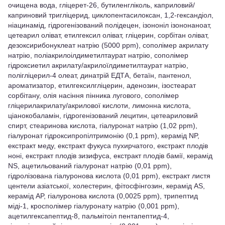
очищена вода, гліцерет-26, бутиленгліколь, каприловий/
каприновий тригліцерид, циклопентасилоксан, 1,2-гександіол,
ніацинамід, гідрогенізований полідецен, ізононіл ізононаноат,
цетеарил оліват, етилгексил оліват, гліцерин, сорбітан оліват,
дезоксирибонуклеат натрію (5000 ppm), сополімер акрилату
натрію, поліакрилоілдиметилтаурат натрію, сополімер
гідроксиетил акрилату/акрилоїлдиметилтаурат натрію,
полігліцерил-4 олеат, динатрій ЕДТА, бетаїн, пантенол,
ароматизатор, етилгексилгліцерин, аденозин, ізостеарат
сорбітану, олія насіння пінника лугового, сополімер
гліцерилакрилату/акрилової кислоти, лимонна кислота,
ціанокобаламін, гідрогенізований лецитин, цетеариловий
спирт, стеаринова кислота, гіалуронат натрію (1,02 ppm),
гіалуронат гідроксипропілтримонію (0,1 ppm), керамід NP,
екстракт меду, екстракт фукуса пухирчатого, екстракт плодів
ноні, екстракт плодів зизифуса, екстракт плодів бамії, керамід
NS, ацетильований гіалуронат натрію (0,01 ppm),
гідролізована гіалуронова кислота (0,01 ppm), екстракт листя
центели азіатської, холестерин, фітосфінгозин, керамід AS,
керамід AP, гіалуронова кислота (0,0025 ppm), трипептид
міді-1, кросполімер гіалуронату натрію (0,001 ppm),
ацетилгексапептид-8, пальмітоіл пентапептид-4,