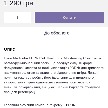
1 290 грн
Купити
До обраного
Опис
Крем Medicube PDRN Pink Hyaluronic Moisturizing Cream – це
багатофункціональний засіб, що поєднує силу 10 форм
гіалуронової кислоти та полінуклеотидів (PDRN) для тривалого
насичення вологою та активного відновлення шкіри. Легка і
нелипка текстура робить його ідеальним для щоденного
використання: крем одночасно зволожує, освітлює тон,
зменшує почервоніння, зміцнює шкірний бар’єр та стимулює
процеси регенерації.
Головний активний компонент крему –
PDRN