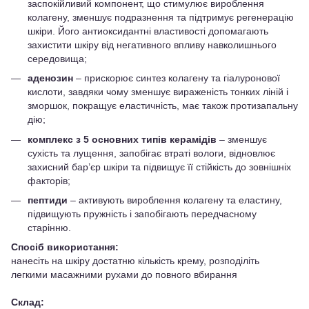
заспокійливий компонент, що стимулює вироблення
колагену, зменшує подразнення та підтримує регенерацію
шкіри. Його антиоксидантні властивості допомагають
захистити шкіру від негативного впливу навколишнього
середовища;
аденозин
– прискорює синтез колагену та гіалуронової
кислоти, завдяки чому зменшує вираженість тонких ліній і
зморшок, покращує еластичність, має також протизапальну
дію;
комплекс з 5 основних типів керамідів
– зменшує
сухість та лущення, запобігає втраті вологи, відновлює
захисний бар’єр шкіри та підвищує її стійкість до зовнішніх
факторів;
пептиди
– активують вироблення колагену та еластину,
підвищують пружність і запобігають передчасному
старінню.
Спосіб використання:
нанесіть на шкіру достатню кількість крему, розподіліть
легкими масажними рухами до повного вбирання
Склад: