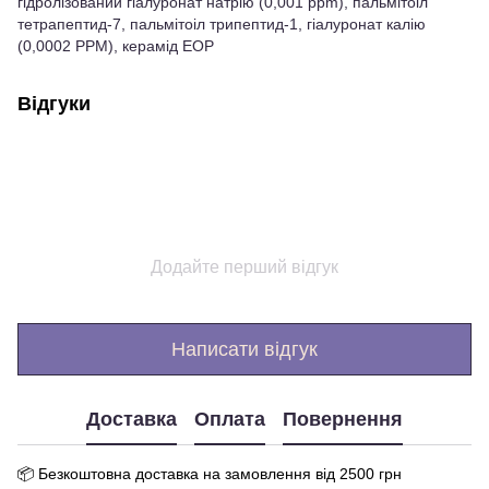
гідролізований гіалуронат натрію (0,001 ppm), пальмітоіл
тетрапептид-7, пальмітоіл трипептид-1, гіалуронат калію
(0,0002 PPM), керамід EOP
Відгуки
Додайте перший відгук
Написати відгук
Доставка
Оплата
Повернення
📦 Бе
зкоштовна доставка на замовлення від 250
0
грн