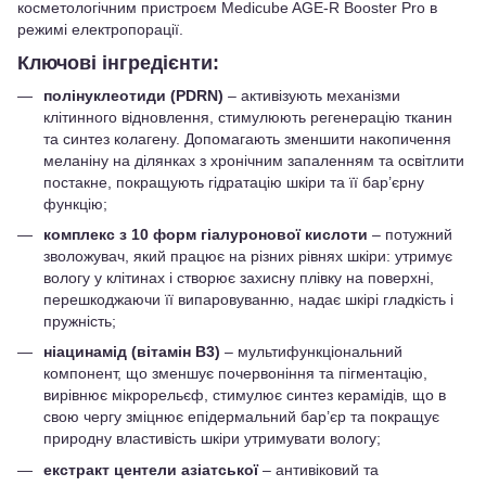
косметологічним пристроєм Medicube AGE-R Booster Pro в
режимі електропорації.
Ключові інгредієнти:
полінуклеотиди (PDRN)
– активізують механізми
клітинного відновлення, стимулюють регенерацію тканин
та синтез колагену. Допомагають зменшити накопичення
меланіну на ділянках з хронічним запаленням та освітлити
постакне, покращують гідратацію шкіри та її бар’єрну
функцію;
комплекс з 10 форм гіалуронової кислоти
– потужний
зволожувач, який працює на різних рівнях шкіри: утримує
вологу у клітинах і створює захисну плівку на поверхні,
перешкоджаючи її випаровуванню, надає шкірі гладкість і
пружність;
ніацинамід (вітамін B3)
– мультифункціональний
компонент, що зменшує почервоніння та пігментацію,
вирівнює мікрорельєф, стимулює синтез керамідів, що в
свою чергу зміцнює епідермальний бар’єр та покращує
природну властивість шкіри утримувати вологу;
екстракт центели азіатської
– антивіковий та