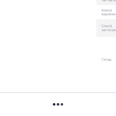
Тип засо
Країна
виробник
Спосіб
застосув
Склад