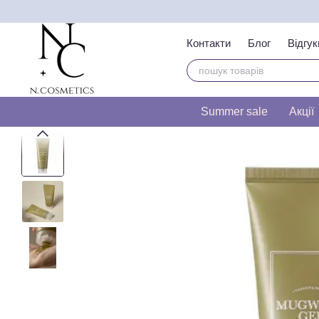
Перейти до основного контенту
Контакти
Блог
Відгук
Тест на визначення т
Summer sale
Акції