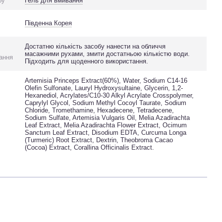
бу
Гель для вмивання
Південна Корея
Достатню кількість засобу нанести на обличчя
масажними рухами, змити достатньою кількістю води.
ання
Підходить для щоденного використання.
Artemisia Princeps Extract(60%), Water, Sodium C14-16
Olefin Sulfonate, Lauryl Hydroxysultaine, Glycerin, 1,2-
Hexanediol, Acrylates/C10-30 Alkyl Acrylate Crosspolymer,
Caprylyl Glycol, Sodium Methyl Cocoyl Taurate, Sodium
Chloride, Tromethamine, Hexadecene, Tetradecene,
Sodium Sulfate, Artemisia Vulgaris Oil, Melia Azadirachta
Leaf Extract, Melia Azadirachta Flower Extract, Ocimum
Sanctum Leaf Extract, Disodium EDTA, Curcuma Longa
(Turmeric) Root Extract, Dextrin, Theobroma Cacao
(Cocoa) Extract, Corallina Officinalis Extract.