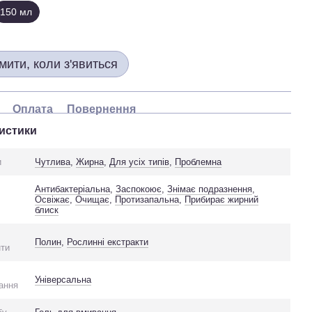
150 мл
мити, коли з'явиться
Оплата
Повернення
истики
и
Чутлива
,
Жирна
,
Для усіх типів
,
Проблемна
Антибактеріальна
,
Заспокоює
,
Знімає подразнення
,
Освіжає
,
Очищає
,
Протизапальна
,
Прибирає жирний
блиск
Полин
,
Рослинні екстракти
нти
Універсальна
ання