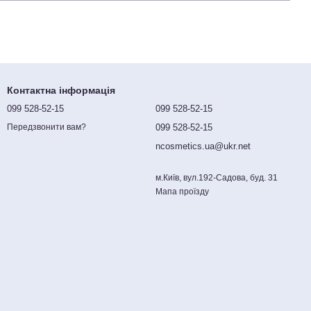
Контактна інформація
099 528-52-15
099 528-52-15
099 528-52-15
Передзвонити вам?
ncosmetics.ua@ukr.net
м.Київ, вул.192-Садова, буд. 31
Мапа проїзду