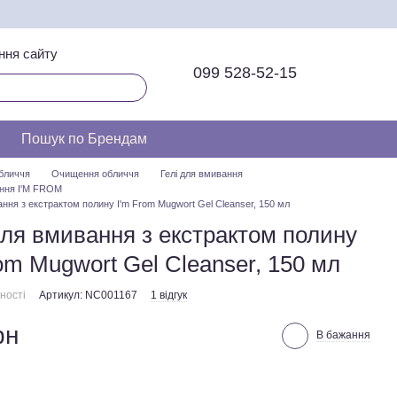
ння сайту
099 528-52-15
Пошук по Брендам
бличчя
Очищення обличчя
Гелі для вмивання
ання I'M FROM
ння з екстрактом полину I'm From Mugwort Gel Cleanser, 150 мл
для вмивання з екстрактом полину
om Mugwort Gel Cleanser, 150 мл
ності
Артикул: NC001167
1 відгук
рн
В бажання