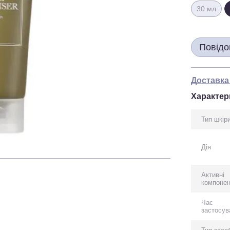
30 мл
Повідо
Доставка
Характер
Тип шкір
Дія
Активні
компоне
Час
застосув