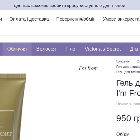
Для нас важливо зробити красу доступною для людей!
и
Оплата і доставка
Повернення/обмін
Умови використа
ипу шкіри по ЛЕСЛІ БАУМАНН
Обличчя
Волосся
Тіло
Victoria's Secret
Дім
Головна
О
Гелі для вмив
Гель для вмива
Гель 
I'm Fr
Немає в наяв
950 г
Об'єм