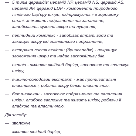
5 типів церамідів: церамід NP, церамід NS, церамід AS,
церамід AP, церамід EOP - компоненти природного
ліпідного бар'єру шкіри, підтримують її в хорошому
стані, знімають подразнення та запалення,
запобігають сухості шкіри та лущенню,
пептидний комплекс - запобігає втраті води та
захищає шкіру від зовнішнього подразнення,
екстракт листя екліпти (брингарадж) - покращує
зволоження шкіри та надає заспокійливу дію,
ектоїн - зміцнює ліпідний бар'єр, заспокоює та зволожує
шкіру,
ячмінно-солодовий екстракт - має протизапальні
властивості, робить шкіру більш еластичною,
бета-глюкан - заспокоює подразнення та запалення
шкіри, глибоко зволожує та живить шкіру, роблячи її
гладкою та еластичною.
Дія засобу:
зволожує,
зміцнює ліпідний бар'єр,