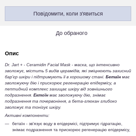
Повідомити, коли з'явиться
До обраного
Опис
Dr. Jart + - Ceramidin Facial Mask -
маска, що інтенсивно
зволожує, містить 5 видів церамідів, які зміцнюють захисний
бар'єр шкіри і підтримують її в хорошому стані.
Бетаїн
має
зволожуючу дію і прискорює регенерацію епідермісу, а
пептидний комплекс захищає шкіру від зовнішнього
подразнення.
Ектоїн
має зволожуючу дію, знімає
подразнення та почервоніння, а бета-глюкан глибоко
зволожує та тонізує шкіру.
Активні компоненти:
бетаїн - зв'язує воду в епідермісі, підтримує гідратацію,
знімає подразнення та прискорює регенерацію епідермісу,