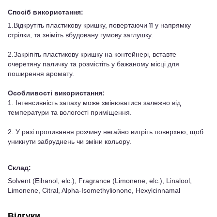
Спосіб використання:
1.Відкрутіть пластикову кришку, повертаючи її у напрямку
стрілки, та зніміть вбудовану гумову заглушку.
2.Закріпіть пластикову кришку на контейнері, вставте
очеретяну паличку та розмістіть у бажаному місці для
поширення аромату.
Особливості використання:
1. Інтенсивність запаху може змінюватися залежно від
температури та вологості приміщення.
2. У разі проливання розчину негайно витріть поверхню, щоб
уникнути забруднень чи зміни кольору.
Склад:
Solvent (Eihanol, elc.), Fragrance (Limonene, elc.), Linalool,
Limonene, Citral, Alpha-Isomethylionone, Hexylcinnamal
Відгуки