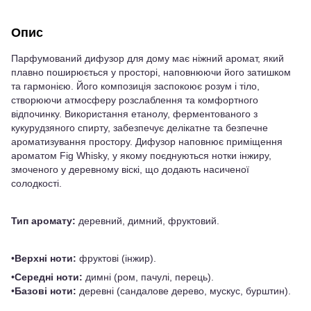
Опис
Парфумований дифузор для дому має ніжний аромат, який
плавно поширюється у просторі, наповнюючи його затишком
та гармонією. Його композиція заспокоює розум і тіло,
створюючи атмосферу розслаблення та комфортного
відпочинку. Використання етанолу, ферментованого з
кукурудзяного спирту, забезпечує делікатне та безпечне
ароматизування простору. Дифузор наповнює приміщення
ароматом Fig Whisky, у якому поєднуються нотки інжиру,
змоченого у деревному віскі, що додають насиченої
солодкості.
Тип аромату:
деревний, димний, фруктовий.
•
Верхні ноти:
фруктові (інжир).
•
Середні ноти:
димні (ром, пачулі, перець).
•
Базові ноти:
деревні (сандалове дерево, мускус, бурштин).