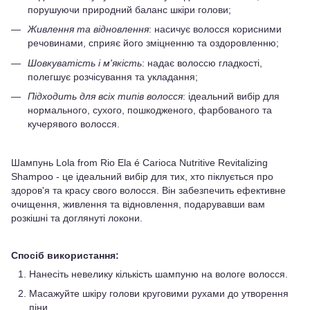
порушуючи природний баланс шкіри голови;
Живлення та відновлення
: насичує волосся корисними
речовинами, сприяє його зміцненню та оздоровленню;
Шовкуватість і м'якість
: надає волоссю гладкості,
полегшує розчісування та укладання;
Підходить для всіх типів волосся
: ідеальний вибір для
нормального, сухого, пошкодженого, фарбованого та
кучерявого волосся.
Шампунь Lola from Rio Ela é Carioca Nutritive Revitalizing
Shampoo - це ідеальний вибір для тих, хто піклується про
здоров'я та красу свого волосся. Він забезпечить ефективне
очищення, живлення та відновлення, подарувавши вам
розкішні та доглянуті локони.
Спосіб використання:
Нанесіть невелику кількість шампуню на вологе волосся.
Масажуйте шкіру голови круговими рухами до утворення
піни.