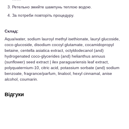
Ретельно змийте шампунь теплою водою.
За потреби повторіть процедуру.
Склад:
Aqua/water, sodium lauroyl methyl isethionate, lauryl glucoside,
coco-glucoside, disodium cocoyl glutamate, cocamidopropyl
betaine, centella asiatica extract, octyldodecanol (and)
hydrogenated coco-glycerides (and) helianthus annuus
(sunflower) seed extract | ilex paraguariensis leaf extract,
polyquaternium-10, citric acid, potassium sorbate (and) sodium
benzoate, fragrance/parfum, linalool, hexyl cinnamal, anise
alcohol, coumarin.
Відгуки