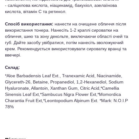
- саліцилова кислота, ніацинамід, бакухіол, азелаїнова
кислота, вітамін С та ретинол.
Спосіб використання:
нанести на очищене обличчя після
використання тонера. Нанесіть 1-2 краплі сироватки на
обличчя, шию та зону декольте, виключаючи області очей та
губ. Дайте засобу увібратися, потім нанесіть зволожуючий
крем. Рекомендується використовувати сироватку вранці та
ввечері.
Склад:
*Aloe Barbadensis Leaf Ext., Tranexamic Acid, Niacinamide,
Glycereth-26, Betaine, Propanediol, 1,2-Hexanediol, Sodium
Hyaluronate, Allantoin, Xanthan Gum, Citric Acid,*Camellia
Sinensis Leaf Ext,*Sambucus Nigra Flower Ext,*Momordica
Charantia Fruit Ext,*Leontopodium Alpinum Ext. *Mark: N.O.I.P
78%