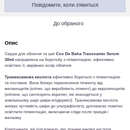
Повідомити, коли з'явиться
До обраного
Опис
Серум для обличчя та шиї
Cos De Baha Tranexamic Serum
30ml
направлена на боротьбу з пігментацією, ефективно
освітлює її, вирівнює колір обличчя.
Транексамова кислота
ефективно бореться з пігментацією
та постакне. Вона блокує перенесення пігменту від
меланоцитів (клітин, що виробляють пігмент) до кератиноцитів
(клітини, що синтезують кератин, які знаходяться у
зовнішньому шарі шкіри-епідермісі). Транексамова кислота
знижує чутливість шкіри до ультрафіолету, допомагає помітно
освітлити пігментацію, включаючи сліди після прищів і
мелазму
Компоненти, які підсилюють дію транексамової кислоти