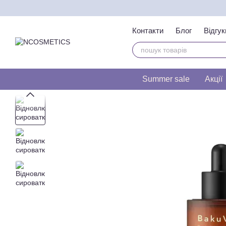
Перейти до основного контенту
Контакти
Блог
Відгук
Тест на визначення т
Summer sale
Акції