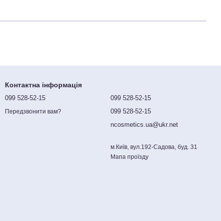
Контактна інформація
099 528-52-15
099 528-52-15
099 528-52-15
Передзвонити вам?
ncosmetics.ua@ukr.net
м.Київ, вул.192-Садова, буд. 31
Мапа проїзду